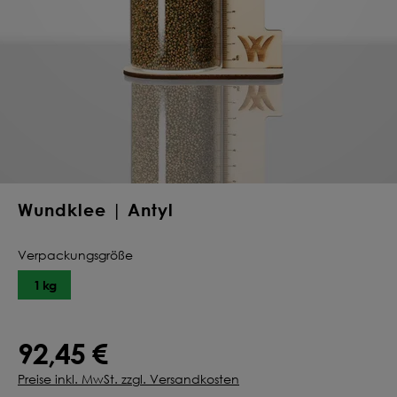
Deine Saat-
Mischung
konfigurieren
QUALITÄT VOM PROFI
INDIVIDUELL FÜR DICH
JETZT KONFIGURIEREN
Wundklee | Antyl
Verpackungsgröße
1 kg
92,45 €
Preise inkl. MwSt. zzgl. Versandkosten