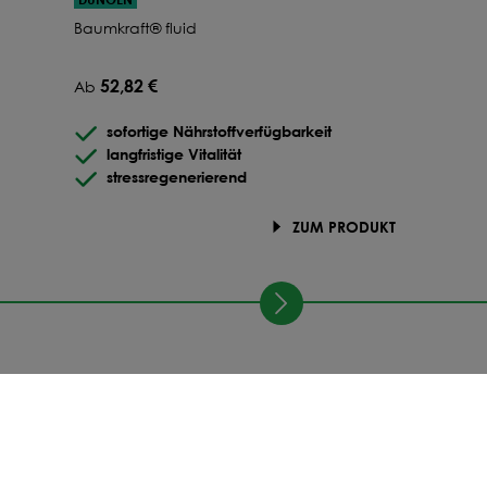
Baumkraft® fluid
78,42 €
Ab
225
kg
-15.2
%
52,82 €
Ab
78,38 €
Ab
250
kg
-15.2
%
sofortige Nährstoffverfügbarkeit
langfristige Vitalität
78,35 €
Ab
275
kg
-15.3
%
stressregenerierend
78,42 €
ZUM PRODUKT
Ab
300
kg
-15.2
%
78,39 €
Ab
325
kg
-15.2
%
78,36 €
Ab
350
kg
-15.2
%