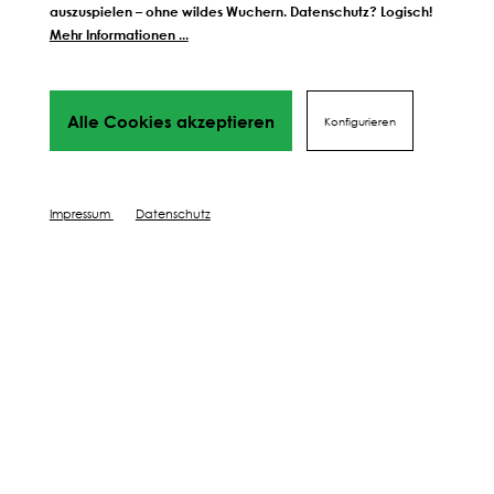
gestärkte Pflanzen für reiche Ernteerträge
auszuspielen – ohne wildes Wuchern. Datenschutz? Logisch!
Mehr Informationen ...
Alle Cookies akzeptieren
Konfigurieren
Impressum
Datenschutz
Samen Schwarzenberger GmbH.
Bahnhofstraße 32, A - 6176 Völs
Öffnungszeiten Herbst / Winter: