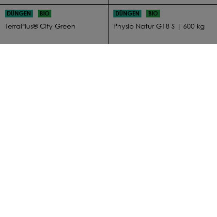
DÜNGEN
BIO
DÜNGEN
BIO
TerraPlus® City Green
Physio Natur G18 S | 600 kg
2,10 € pro kg
544,32 €
Ab
DÜNGEN
DÜNGEN
Sulfammo N23 Stickstoff /
Seactiv® Vertis | 10 L
Schwefel Dünger | 50 kg
220,80 €
1,38 € pro kg
DÜNGEN
BIO
DÜNGEN
Physiomax Plus S | 600 kg
Basfoliar® Boro SL
337,28 €
72,69 €
Ab
DÜNGEN
DÜNGEN
Seactiv® Elite | 10 L
Seactiv® Azur BIO | 10 L