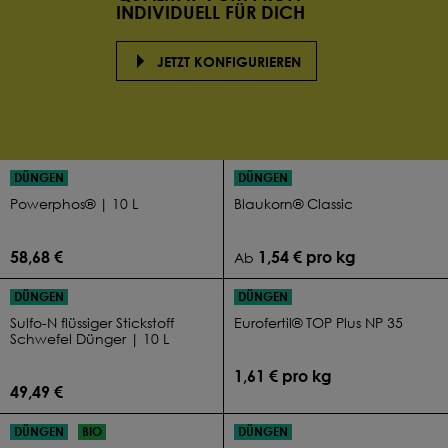
INDIVIDUELL FÜR DICH
JETZT KONFIGURIEREN
DÜNGEN
DÜNGEN
Powerphos® | 10 L
Blaukorn® Classic
58,68 €
1,54 € pro kg
Ab
DÜNGEN
DÜNGEN
Sulfo-N flüssiger Stickstoff
Eurofertil® TOP Plus NP 35
Schwefel Dünger | 10 L
1,61 € pro kg
49,49 €
DÜNGEN
BIO
DÜNGEN