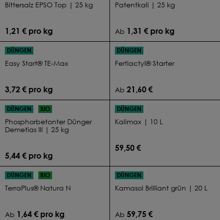
Bittersalz EPSO Top | 25 kg
Patentkali | 25 kg
1,21 € pro kg
1,31 € pro kg
Ab
DÜNGEN
DÜNGEN
Easy Start® TE-Max
Fertiactyl® Starter
3,72 € pro kg
21,60 €
Ab
DÜNGEN
BIO
DÜNGEN
Phosphorbetonter Dünger
Kalimax | 10 L
Demetias III | 25 kg
59,50 €
5,44 € pro kg
DÜNGEN
BIO
DÜNGEN
TerraPlus® Natura N
Kamasol Brilliant grün | 20 L
1,64 € pro kg
59,75 €
Ab
Ab