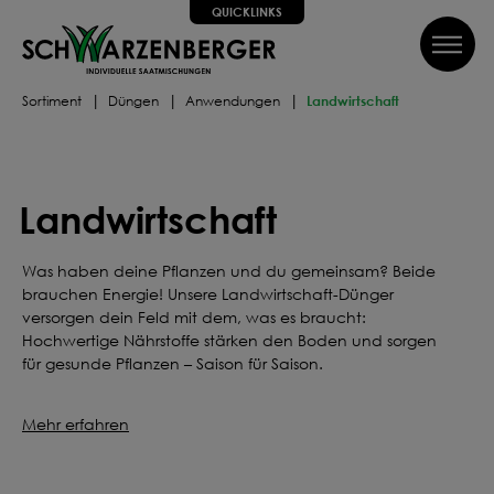
QUICKLINKS
inhalt springen
QUICKLINKS
Sortiment
Düngen
Anwendungen
Landwirtschaft
Alle Schritte zum Erfolg, wir helfen dir dabei!
SUCHE
Wir führen dich Schritt für Schritt durch alle Phasen bis hin
zum perfekten Ergebnis, von Profis mit Tipps, Videos und
Landwirtschaft
vielem Mehr! Weiter geht's!
SAATGUT
DÜNGEN
Was haben deine Pflanzen und du gemeinsam? Beide
brauchen Energie! Unsere Landwirtschaft-Dünger
versorgen dein Feld mit dem, was es braucht:
PFLEGEN
SCHÜTZEN
Hochwertige Nährstoffe stärken den Boden und sorgen
für gesunde Pflanzen – Saison für Saison.
Können wir dir weiterhelfen?
Mehr erfahren
Kontakt
FAQ
Über uns
Newsletter