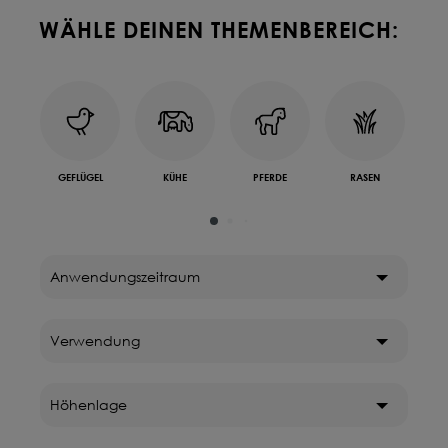
WÄHLE DEINEN THEMENBEREICH:
Deine Saat-
Mischung
konfigurieren
QUALITÄT VOM PROFI
INDIVIDUELL FÜR DICH
GEFLÜGEL
KÜHE
PFERDE
RASEN
SCHA
& 
JETZT KONFIGURIEREN
Anwendungszeitraum
Verwendung
Höhenlage