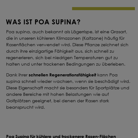
Deine Saat-
Mischung
WAS IST POA SUPINA?
konfigurieren
Poa supina, auch bekannt als Lägerrispe, ist eine Grasart,
die in unseren kühleren Klimazonen (Kaltzone) häufig für
QUALITÄT VOM PROFI
INDIVIDUELL FÜR DICH
Rasenflächen verwendet wird. Diese Pflanze zeichnet sich
durch ihre einzigartige Fähigkeit aus, sich schnell zu
regenerieren, sich bei niedrigen Temperaturen gut zu
JETZT KONFIGURIEREN
halten und unter trockenen Bedingungen zu überleben.
schnellen Regenerationsfähigkeit
Dank ihrer
kann Poa
supina schnell wieder wachsen, wenn sie beschädigt wird.
Diese Eigenschaft macht sie besonders für Sportplätze und
andere Bereiche mit hohen Belastungen wie auf
Golfplätzen geeignet, bei denen der Rasen stark
beansprucht wird.
Poa Supina für kühlere und trockenere Rasen-Flächen