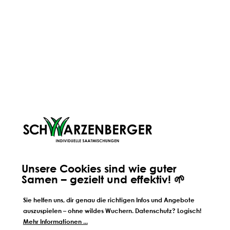
düngen – und du fragst dich: Was ist jetzt der richtige
Schritt?
DÜNGEN
KUH
KUHWIESE
FELDFUTTERBAU
Welche Mischung passt zu dir? 5 Funktionen im
Grünland
Du suchst die passende Mischung für dein Grünland
und fragst dich, welche funktioniert. Genau hier liegt
oft der Denkfehler. Nicht die Mischung entscheidet,
sondern welche Aufgaben dein Bestand erfüllen soll,
denn diese 5 Funktionen bestimmen langfristig.
Unsere Cookies sind wie guter
Samen – gezielt und effektiv! 🌱
Sie helfen uns, dir genau die richtigen Infos und Angebote
auszuspielen – ohne wildes Wuchern. Datenschutz? Logisch!
Mehr Informationen ...