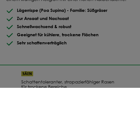
Lägerrispe (Poa Supina) - Familie: Süßgräser
Zur Ansaat und Nachsaat
Schnellwachsend & robust
Geeignet für kühlere, trockene Flächen
Sehr schattenverträglich
SÄEN
Schattentoleranter, strapazierfähiger Rasen
für trockene Bereiche
29,75 €
schattenverträglich
trockenheitsresistent
dichte Grasnarbe