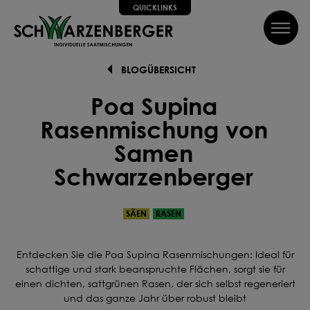
QUICKLINKS
inhalt springen
QUICKLINKS
BLOGÜBERSICHT
Alle Schritte zum Erfolg, wir helfen dir dabei!
SUCHE
Poa Supina
Wir führen dich Schritt für Schritt durch alle Phasen bis hin
zum perfekten Ergebnis, von Profis mit Tipps, Videos und
Rasenmischung von
vielem Mehr! Weiter geht's!
Samen
Schwarzenberger
SAATGUT
DÜNGEN
PFLEGEN
SCHÜTZEN
SÄEN
RASEN
Können wir dir weiterhelfen?
Entdecken Sie die Poa Supina Rasenmischungen: Ideal für
Kontakt
FAQ
Über uns
Newsletter
schattige und stark beanspruchte Flächen, sorgt sie für
einen dichten, sattgrünen Rasen, der sich selbst regeneriert
und das ganze Jahr über robust bleibt