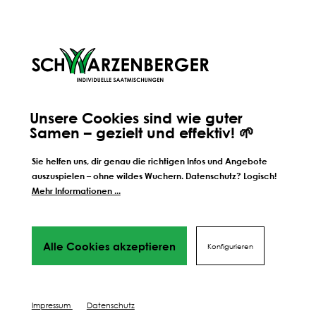
Jetzt zum Newsletter anmelden
wertvolle Tipps &
Aus 9 Themenwelten auswählen und
Angebote
nur für deine Interessen bekommen. Dazu tolle
Gewinnspiele & vieles mehr.
GLEICH BESTELLEN
Unsere Cookies sind wie guter
Samen – gezielt und effektiv! 🌱
Sie helfen uns, dir genau die richtigen Infos und Angebote
auszuspielen – ohne wildes Wuchern. Datenschutz? Logisch!
Mit Vertrauen einkaufen:
Mehr Informationen ...
Alle Cookies akzeptieren
Konfigurieren
Vertrauen kriegt man nicht geschenkt. Wir bemühen uns
um dein Vertrauen. Daher setzen wir hohe Standards im
Bereich Sicherheit, Transparenz und Qualität.
Impressum
Datenschutz