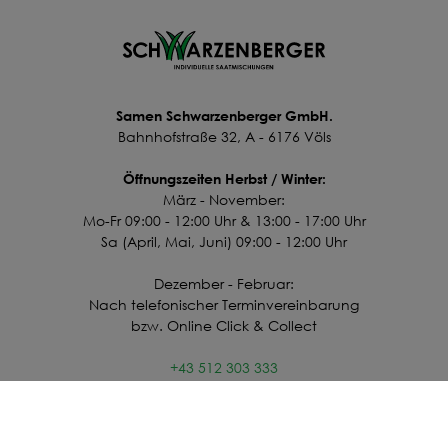
Deine Saat-
Mischung
konfigurieren
Samen Schwarzenberger GmbH.
QUALITÄT VOM PROFI
Bahnhofstraße 32, A - 6176 Völs
INDIVIDUELL FÜR DICH
Öffnungszeiten Herbst / Winter:
JETZT KONFIGURIEREN
März - November:
Mo-Fr 09:00 - 12:00 Uhr & 13:00 - 17:00 Uhr
Sa (April, Mai, Juni) 09:00 - 12:00 Uhr
Dezember - Februar:
Nach telefonischer Terminvereinbarung
bzw. Online Click & Collect
+43 512 303 333
office@schwarzenberger.com