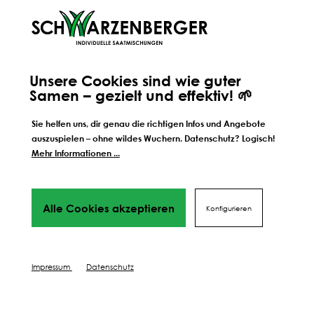
anzulegen, und fragst dich: Geht
denkst über die nä
es wirklich nur um
nach. Dann stehe
Geschwindigkeit? Die Antwort
auf deiner Liste. B
BESUCHE UNSEREN BLOG
liegt oft tiefer als gedacht.
nachsäen, düngen
fragst dich: Was ist 
richtige Schritt?
Unsere Cookies sind wie guter
Samen – gezielt und effektiv! 🌱
Sie helfen uns, dir genau die richtigen Infos und Angebote
Der Profi empfielt:
auszuspielen – ohne wildes Wuchern. Datenschutz? Logisch!
Richtig durchstarten
Mehr Informationen ...
mit unserer
Bodenprobe
Alle Cookies akzeptieren
Konfigurieren
Impressum
Datenschutz