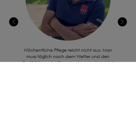
Wöchentliche Pflege reicht nicht aus. Man
muss täglich nach dem Wetter und den
Bedürfnissen des Rasens schauen. Man lebt
mit dem Rasen, man muss damit leben.
Helmut Voppichler, Bademeister Völser Badl
ALLES ZUM THEMA RASEN!