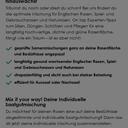
hinauswächst
Träumst du noch oder säest du schon? Bei uns findest du
Deine Saat-
die optimale Mischung für Englischen Rasen, Spiel- und
Mischung
Gebrauchsrasen und Naturrasen. On top Experten-Tipps
konfigurieren
zum Säen, Düngen, Schützen und Pflegen für eine
langfristig hochwertige, dichte und grüne Rasenfläche.
QUALITÄT VOM PROFI
Klingt wie ein Traum – ist es aber nicht!
INDIVIDUELL FÜR DICH
geprüfte Samenmischungen ganz an deine Rasenfläche
und Bedürfnisse angepasst
JETZT KONFIGURIEREN
langfristig gesund wachsender Englischer Rasen, Spiel-
und Gebrauchsrasen und Naturrasen
strapazierfähig und dicht auch bei starker Belastung
effizient für Aussaat oder Nachsaat
Mix it your way! Deine Individuelle
Saatgutmischung
Du möchtest für deinen Rasen eine auf deine Bedürfnisse
abgestimmte und individuelle Saatgutmischung? Dann lass
dir jetzt deine individuelle Mischung zusammenstellen: