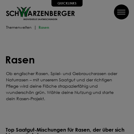
QUICKLINKS
inhalt springen
QUICKLINKS
Themenwelten
Rasen
Alle Schritte zum Erfolg, wir helfen dir dabei!
SUCHE
Wir führen dich Schritt für Schritt durch alle Phasen bis hin
zum perfekten Ergebnis, von Profis mit Tipps, Videos und
Rasen
vielem Mehr! Weiter geht's!
SAATGUT
DÜNGEN
Ob englischer Rasen, Spiel- und Gebrauchsrasen oder
Naturrasen – mit unserem Saatgut und der richtigen
Pflege wird deine Fläche strapazierfähig und
PFLEGEN
SCHÜTZEN
wunderschön grün. Wähle deine Nutzung und starte
dein Rasen-Projekt.
Können wir dir weiterhelfen?
Kontakt
FAQ
Über uns
Newsletter
Top Saatgut-Mischungen für Rasen, der über sich