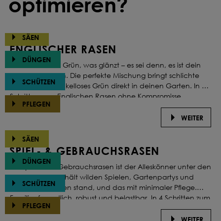
optimieren?
SÄEN
ENGLISCHER RASEN
DÜNGEN
Es ist nicht alles Grün, was glänzt – es sei denn, es ist dein
Englischer Rasen. Die perfekte Mischung bringt schlichte
SCHÜTZEN
Eleganz und makelloses Grün direkt in deinen Garten. In 4
Schritten zum Englischen Rasen ohne Kompromisse.
PFLEGEN
WEITER
SÄEN
SPIEL- & GEBRAUCHSRASEN
DÜNGEN
Ein Spiel- und Gebrauchsrasen ist der Alleskönner unter den
Grünflächen. Er hält wilden Spielen, Gartenpartys und
SCHÜTZEN
Grillnachmittagen stand, und das mit minimaler Pflege.
Familienfreundlich, robust und belastbar. In 4 Schritten zum
PFLEGEN
idealen Gartenrasen.
WEITER