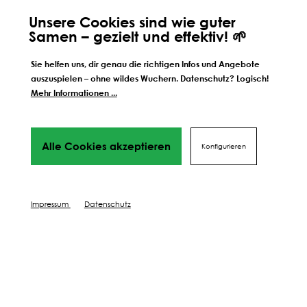
Unsere Cookies sind wie guter
Samen – gezielt und effektiv! 🌱
Sie helfen uns, dir genau die richtigen Infos und Angebote
Samen Schwarzenberger GmbH.
auszuspielen – ohne wildes Wuchern. Datenschutz? Logisch!
Bahnhofstraße 32, A - 6176 Völs
Mehr Informationen ...
Öffnungszeiten Herbst / Winter:
März - November:
Mo-Fr 09:00 - 12:00 Uhr & 13:00 - 17:00 Uhr
Alle Cookies akzeptieren
Konfigurieren
Sa (April, Mai, Juni) 09:00 - 12:00 Uhr
Dezember - Februar:
Nach telefonischer Terminvereinbarung
Impressum
Datenschutz
bzw. Online Click & Collect
+43 512 303 333
office@schwarzenberger.com