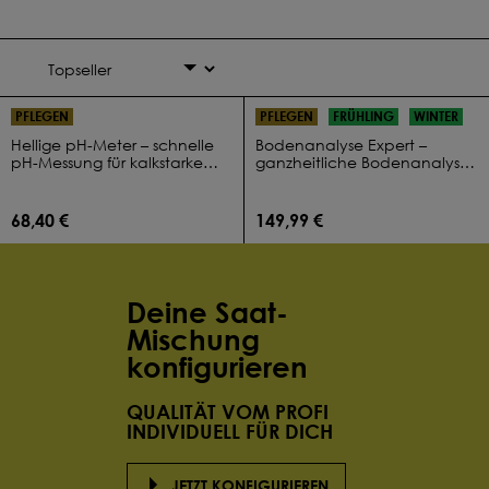
PFLEGEN
PFLEGEN
FRÜHLING
WINTER
Hellige pH-Meter – schnelle
Bodenanalyse Expert –
pH-Messung für kalkstarke
ganzheitliche Bodenanalyse
Pflege
als Basis für nachhaltige
Bewirtschaftung
68,40 €
149,99 €
Deine Saat-
Mischung
konfigurieren
QUALITÄT VOM PROFI
INDIVIDUELL FÜR DICH
JETZT KONFIGURIEREN