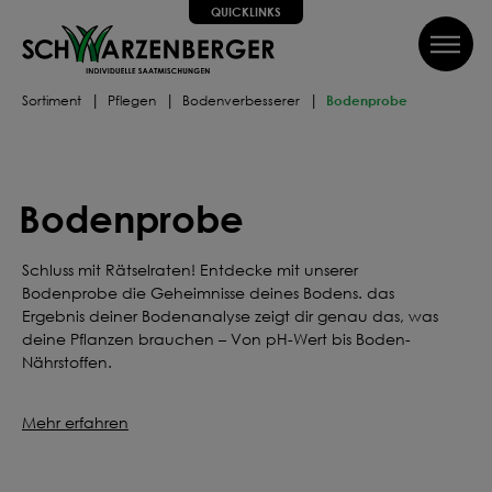
QUICKLINKS
inhalt springen
QUICKLINKS
Sortiment
Pflegen
Bodenverbesserer
Bodenprobe
Alle Schritte zum Erfolg, wir helfen dir dabei!
SUCHE
Wir führen dich Schritt für Schritt durch alle Phasen bis hin
zum perfekten Ergebnis, von Profis mit Tipps, Videos und
Bodenprobe
vielem Mehr! Weiter geht's!
SAATGUT
DÜNGEN
Schluss mit Rätselraten! Entdecke mit unserer
Bodenprobe die Geheimnisse deines Bodens. das
Ergebnis deiner Bodenanalyse zeigt dir genau das, was
PFLEGEN
SCHÜTZEN
deine Pflanzen brauchen – Von pH-Wert bis Boden-
Nährstoffen.
Können wir dir weiterhelfen?
Mehr erfahren
Kontakt
FAQ
Über uns
Newsletter