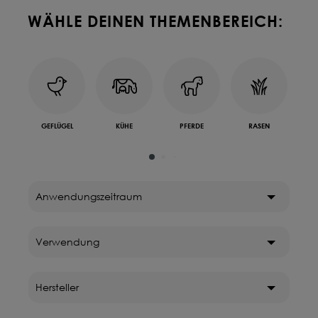
WÄHLE DEINEN THEMENBEREICH:
Deine Saat-
Mischung
konfigurieren
QUALITÄT VOM PROFI
INDIVIDUELL FÜR DICH
GEFLÜGEL
KÜHE
PFERDE
RASEN
SCHA
& 
JETZT KONFIGURIEREN
Anwendungszeitraum
Verwendung
Hersteller