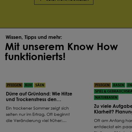
Wissen, Tipps und mehr:
Mit unserem Know How
funktionierts!
PFLEGEN
KUH
SÄEN
PFLEGEN
RASEN
EN
SPIEL & GEBRAUCHSR
Dürre auf Grünland: Wie Hitze
NATURRASEN
und Trockenstress den
Pflanzenbestand verändern
Zu viele Aufgab
Ein trockener Sommer zeigt sich
Klarheit? Planung
selten nur im Ertrag. Oft beginnt
deinen Rasen
die Veränderung viel früher:
Oft am Anfang har
Wertvolle Futtergräser verlieren an
entdeckst ein paa