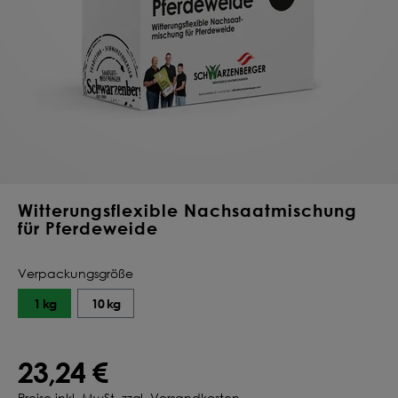
Deine Saat-
Mischung
konfigurieren
QUALITÄT VOM PROFI
INDIVIDUELL FÜR DICH
JETZT KONFIGURIEREN
Witterungsflexible Nachsaatmischung
für Pferdeweide
Verpackungsgröße
1 kg
10 kg
23,24 €
Preise inkl. MwSt. zzgl. Versandkosten