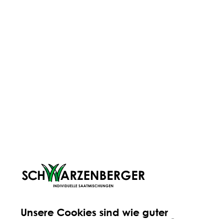
Antworten bekommst du von unseren
Experten – vor Ort bei uns in Völs,
telefonisch und natürlich auch online.
DARAUF KANNST DU VERTRAUEN
Unsere Cookies sind wie guter