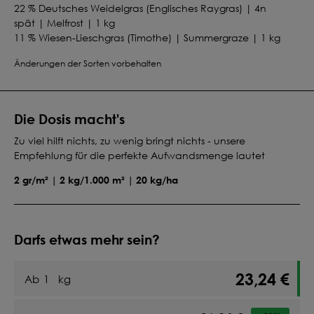
22 % Deutsches Weidelgras (Englisches Raygras) | 4n
spät | Melfrost | 1 kg
11 % Wiesen-Lieschgras (Timothe) | Summergraze | 1 kg
12 % Wiesenschwingel | Hyperbola | 1 kg
Änderungen der Sorten vorbehalten
12 % Rotschwingel Ausläufertreibend | Reverent | 1 kg
Die Dosis macht's
Zu viel hilft nichts, zu wenig bringt nichts - unsere
Empfehlung für die perfekte Aufwandsmenge lautet
2 gr/m² | 2 kg/1.000 m² | 20 kg/ha
Darfs etwas mehr sein?
23,24 €
Ab
1
kg