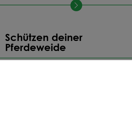
Schützen deiner
Pferdeweide
SCHÜTZEN
FRÜHLING
HERBST
Ampferbekämpfungsmittel Harmony® SX |
45 g
130,32 €
schnelle Wirkung
schonend zu Klee
nachhaltige Kontrolle