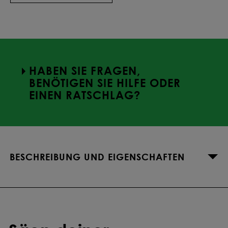
129,21 €
Ab
15
Sack
-6.7
%
127,29 €
Ab
20
Sack
-8
%
HABEN SIE FRAGEN,
BENÖTIGEN SIE HILFE ODER
EINEN RATSCHLAG?
BESCHREIBUNG UND EIGENSCHAFTEN