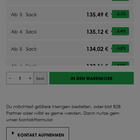
135,49 €
Ab
3
Sack
-2.1
%
135,12 €
Ab
4
Sack
-2.4
%
134,02 €
Ab
5
Sack
-3.2
%
132,16 €
Ab
6
Sack
-4.5
%
IN DEN WARENKORB
Sack
132,58 €
Ab
7
Sack
-4.2
%
131,20 €
Ab
8
Sack
-5.2
%
Du möchtest größere Mengen bestellen, oder bist B2B
Partner oder willst es gerne werden. Dann nutze gern
130,12 €
Ab
9
Sack
-6
%
unser Kontaktformular
129,26 €
KONTAKT AUFNEHMEN
Ab
10
Sack
-6.6
%