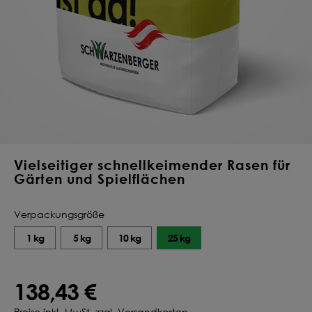
Deine Saat-
Mischung
konfigurieren
QUALITÄT VOM PROFI
INDIVIDUELL FÜR DICH
JETZT KONFIGURIEREN
Vielseitiger schnellkeimender Rasen für
Gärten und Spielflächen
Verpackungsgröße
1 kg
5 kg
10 kg
25 kg
138,43 €
Preise inkl. MwSt. zzgl. Versandkosten