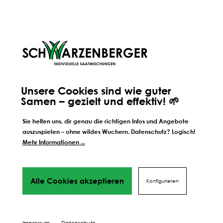
Unsere Cookies sind wie guter
Samen – gezielt und effektiv! 🌱
Sie helfen uns, dir genau die richtigen Infos und Angebote
auszuspielen – ohne wildes Wuchern. Datenschutz? Logisch!
Mehr Informationen ...
ORIGINALE HANDWERKSMISCHUNG
AUS TIROL
Alle Cookies akzeptieren
Konfigurieren
Alle unsere Mischungen werden von uns persönlich seit
jeher an unserem Standort in Völs in Tirol hergestellt.
Deshalb wissen wir auch ganz genau, wie unsere
Impressum
Datenschutz