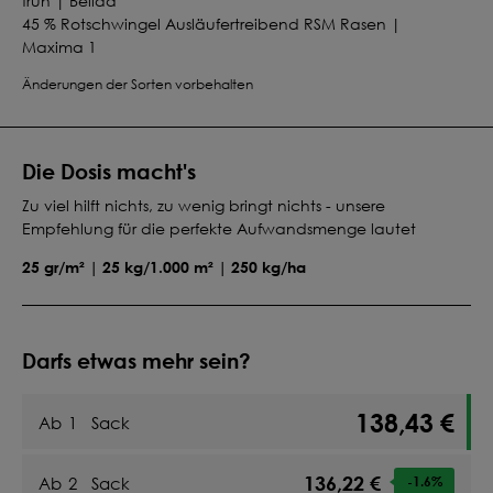
früh | Belida
45 % Rotschwingel Ausläufertreibend RSM Rasen |
Maxima 1
Änderungen der Sorten vorbehalten
Die Dosis macht's
Zu viel hilft nichts, zu wenig bringt nichts - unsere
Empfehlung für die perfekte Aufwandsmenge lautet
25 gr/m² | 25 kg/1.000 m² | 250 kg/ha
Darfs etwas mehr sein?
138,43 €
Ab
1
Sack
136,22 €
Ab
2
Sack
-1.6
%