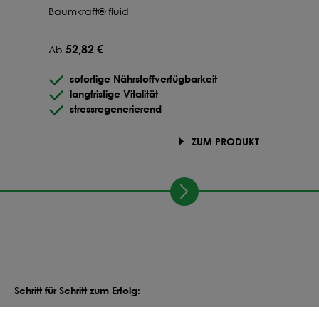
Baumkraft® fluid
52,82 €
Ab
sofortige Nährstoffverfügbarkeit
langfristige Vitalität
stressregenerierend
ZUM PRODUKT
Schritt für Schritt zum Erfolg: