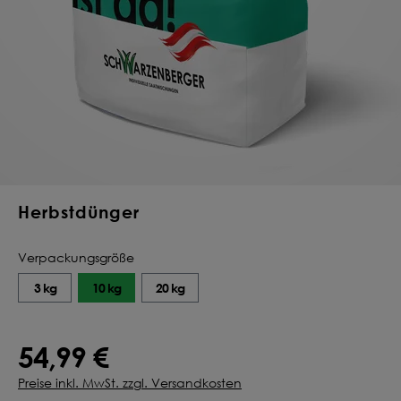
Deine Saat-
Mischung
konfigurieren
QUALITÄT VOM PROFI
INDIVIDUELL FÜR DICH
JETZT KONFIGURIEREN
Herbstdünger
Verpackungsgröße
3 kg
10 kg
20 kg
54,99 €
Preise inkl. MwSt. zzgl. Versandkosten