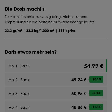
Die Dosis macht's
Zu viel hilft nichts, zu wenig bringt nichts - unsere
Empfehlung für die perfekte Aufwandsmenge lautet
33.3 gr/m² | 33.3 kg/1.000 m² | 333 kg/ha
Darfs etwas mehr sein?
54,99 €
Ab
1
Sack
49,24 €
Ab
2
Sack
-10.5
%
50,95 €
Ab
3
Sack
-7.3
%
48,86 €
Ab
4
Sack
-11.1
%