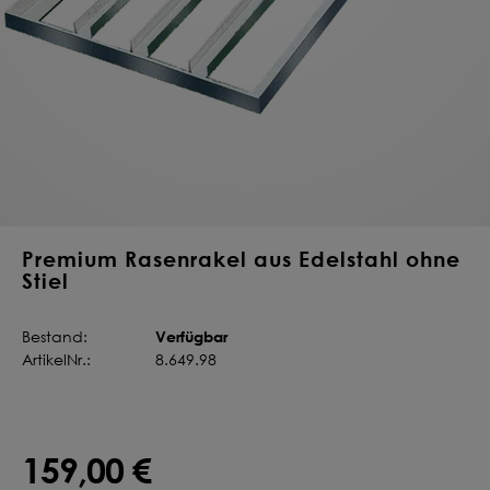
Deine Saat-
Mischung
konfigurieren
QUALITÄT VOM PROFI
INDIVIDUELL FÜR DICH
JETZT KONFIGURIEREN
Premium Rasenrakel aus Edelstahl ohne
Stiel
Verfügbar
Bestand:
ArtikelNr.:
8.649.98
159,00 €