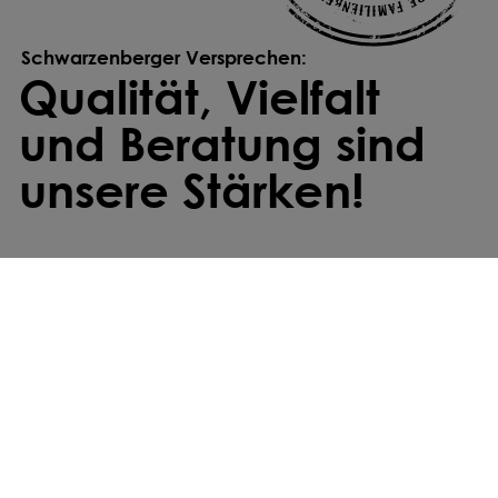
Schwarzenberger Versprechen:
Qualität, Vielfalt
und Beratung sind
unsere Stärken!
Individuell gemischt
Wir stellen deine Saatmischung individuell
zusammen – exakt abgestimmt auf deine
Anforderungen und Standortbedingungen.
Kostenfreier Versand
Deine Bestellung ist innerhalb von zwei bis
drei Werktagen bei dir – ab einem