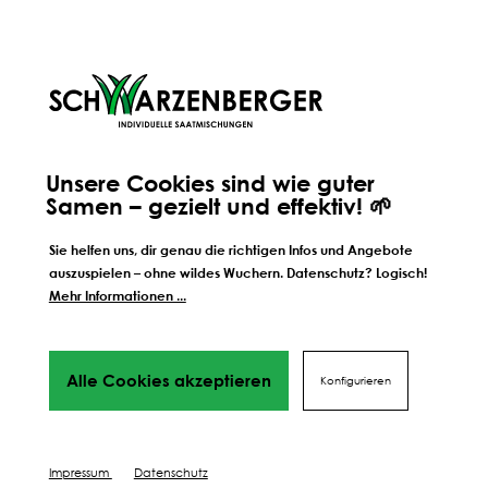
perfekten Ergebnis
Wir führen dich Schritt für Schrift durch alles Phasen
bis hin
zu deinem perfekten Ergebnis, von Profis mit Tipps,
Videos
und vielen Mehr! Weiter geht's!
SÄEN
DÜNGEN
Unsere Cookies sind wie guter
Samen – gezielt und effektiv! 🌱
PFLEGEN
Sie helfen uns, dir genau die richtigen Infos und Angebote
auszuspielen – ohne wildes Wuchern. Datenschutz? Logisch!
Mehr Informationen ...
Alle Cookies akzeptieren
Konfigurieren
Impressum
Datenschutz