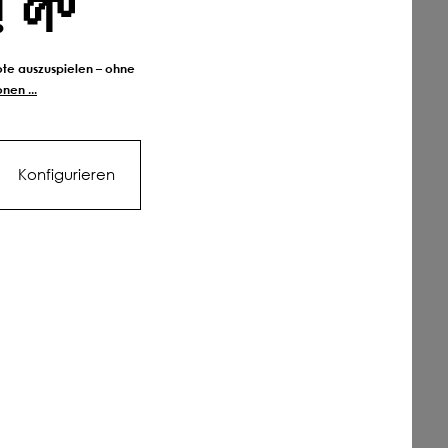
! 🌱
bote auszuspielen – ohne
nen ...
Konfigurieren
Vielfalt
ung sind