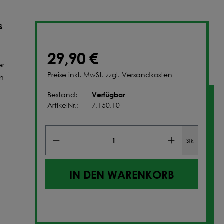
NFIGURIEREN
s
29,90 €
er
Preise inkl. MwSt. zzgl. Versandkosten
ch
Verfügbar
Bestand:
ArtikelNr.:
7.150.10
Stk
IN DEN WARENKORB