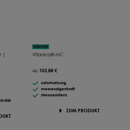
DÜNGEN
r |
Vitanica® MC
103,88 €
Ab
sofortwirkung
meeresalgenkraft
stressresistenz
tivität
ZUM PRODUKT
DUKT