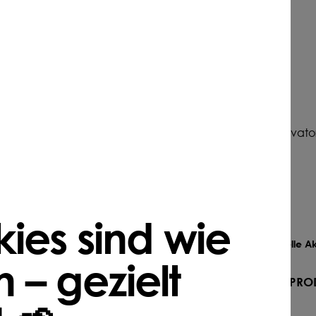
NUR NOCH KURZ
ERHÄLTLICH
N
BIO
DÜNGEN
BIO
 Bio Garten- und
TerraPlus® Bodenaktivato
alk | 25 kg
20kg
1 € pro kg
1,49 € pro kg
Ab
 % natürlich
langfristige Wirkung
ies sind wie
ort wirksam
rein pflanzlich
ne Körnung
fördert die mikrobielle Ak
 – gezielt
ZUM PRODUKT
ZUM PRO