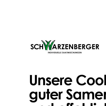
Pflegen
DÜNGEN
DÜNGE
Baumkraft® fluid
Hauert
Rasenk
52,82 €
Ab
0,6
Ab
sofortige Nährstoffverfügbarkeit
100
Unsere Cook
langfristige Vitalität
sof
stressregenerierend
fei
guter Samen
ZUM PRODUKT