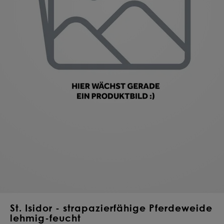
Deine Saat-
Mischung
konfigurieren
QUALITÄT VOM PROFI
INDIVIDUELL FÜR DICH
JETZT KONFIGURIEREN
St. Isidor - strapazierfähige Pferdeweide
lehmig-feucht