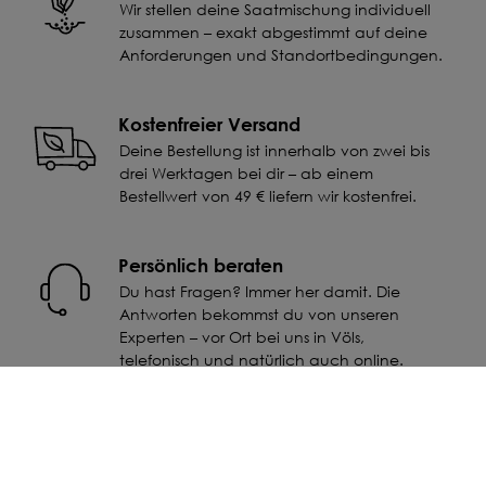
Wir stellen deine Saatmischung individuell
zusammen – exakt abgestimmt auf deine
Anforderungen und Standortbedingungen.
Kostenfreier Versand
Deine Bestellung ist innerhalb von zwei bis
drei Werktagen bei dir – ab einem
Bestellwert von 49 € liefern wir kostenfrei.
Persönlich beraten
Du hast Fragen? Immer her damit. Die
Antworten bekommst du von unseren
Experten – vor Ort bei uns in Völs,
telefonisch und natürlich auch online.