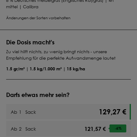
8 % Deutsches Weidelgras (Englisches Raygras) | 4n
mittel | Calibra
12 % Wiesen-Lieschgras (Timothe) | Summergraze
Änderungen der Sorten vorbehalten
8 % Glatthafer | Median
4 % Kammgras | Southland
12 % Knaulgras spät | Aldebaran
3 % Kräutergemisch für Pferde 2026
Die Dosis macht's
Zu viel hilft nichts, zu wenig bringt nichts - unsere
Empfehlung für die perfekte Aufwandsmenge lautet
1.5 gr/m² | 1.5 kg/1.000 m² | 15 kg/ha
Darfs etwas mehr sein?
129,27 €
Ab
1
Sack
121,57 €
Ab
2
Sack
-6
%