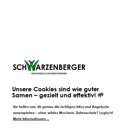
Dürre auf Grünland: Wie Hitze
Mehr Vielfalt für
und Trockenstress den
Die Kräuterkiste
Pflanzenbestand verändern
Nachbauen
Ein trockener Sommer zeigt sich
Deine Pferde stehe
selten nur im Ertrag. Oft beginnt
Koppel und suche
die Veränderung viel früher:
nach schmackhaft
Wertvolle Futtergräser verlieren an
zwischen den Gräse
Konkurrenzkraft, Lücken entstehen
Pferdekräuterkiste 
und die Grasnarbe wird anfälliger.
einfach mehr Vielfal
Wer die Signale erkennt, kann
gebaut, leicht zu 
rechtzeitig gegensteuern.
sorgt für Abwechsl
BESUCHE UNSEREN BLOG
Unsere Cookies sind wie guter
Samen – gezielt und effektiv! 🌱
Sie helfen uns, dir genau die richtigen Infos und Angebote
auszuspielen – ohne wildes Wuchern. Datenschutz? Logisch!
Mehr Informationen ...