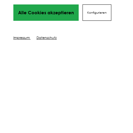
Alle Cookies akzeptieren
Konfigurieren
Impressum
Datenschutz
Meine Pferde sind meine Leidenschaft! Daher
lege ich auch großen Wert auf die
Zusammensetzung und Artenvielfalt,
besonders der Kräuter. Das Wohlbefinden der
Pferde konnte deutlich verbessert werden,
was mich in meiner Grünlandbewirtschaftung
bestätigt.
Norbert Ried, Haflingerbauer