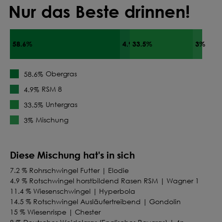
Nur das Beste drinnen!
58.6%
4.9%
33.5%
3%
Obergras
58.6%
RSM 8
4.9%
Untergras
33.5%
Mischung
3%
Diese Mischung hat's in sich
7.2 % Rohrschwingel Futter | Elodie
4.9 % Rotschwingel horstbildend Rasen RSM | Wagner 1
11.4 % Wiesenschwingel | Hyperbola
14.5 % Rotschwingel Ausläufertreibend | Gondolin
15 % Wiesenrispe | Chester