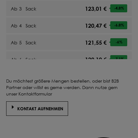
123,01 €
Ab
3
Sack
-4.8
%
120,47 €
Ab
4
Sack
-6.8
%
121,55 €
Ab
5
Sack
-6
%
120,10 €
Ab
6
Sack
-7.1
%
120,93 €
Ab
7
Sack
-6.5
%
Du möchtest größere Mengen bestellen, oder bist B2B
Partner oder willst es gerne werden. Dann nutze gern
119,92 €
Ab
8
Sack
-7.2
%
unser Kontaktformular
KONTAKT AUFNEHMEN
120,58 €
Ab
9
Sack
-6.7
%
119,81 €
Ab
10
Sack
-7.3
%