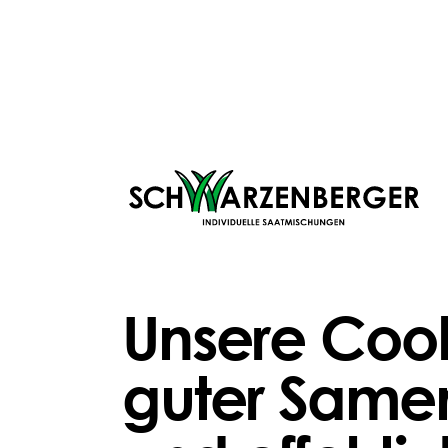
durch Tritt, Wälzen, Rennen – gerade an
Eingängen, Tränken oder beliebten
Schattenplätzen.
Manche Gräser kommen zurück. Andere
verschwinden. Das ist kein Pflegefehler. Das ist
Natur.
Unsere Cook
guter Samen