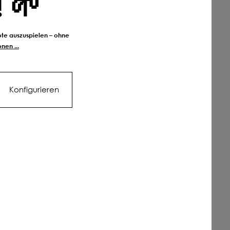
! 🌱
bote auszuspielen – ohne
nen ...
Konfigurieren