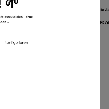
! 🌱
ort wirksam
rein pflanzlich
ne Körnung
fördert die mikrobielle Ak
bote auszuspielen – ohne
ZUM PRODUKT
ZUM PRO
nen ...
Konfigurieren
Vielfalt