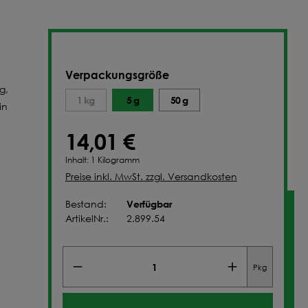
NFIGURIEREN
Verpackungsgröße
g,
1 kg
5 g
50 g
in
14,01 €
Inhalt:
1 Kilogramm
Preise inkl. MwSt. zzgl. Versandkosten
Verfügbar
Bestand:
ArtikelNr.:
2.899.54
Pkg