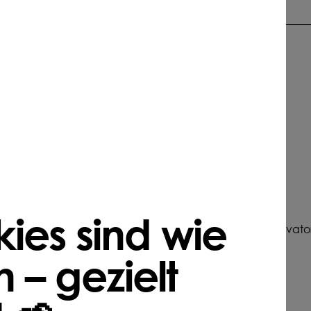
hützen &
NUR NOCH KURZ
ERHÄLTLICH
ies sind wie
N
BIO
DÜNGEN
BIO
 Bio Garten- und
TerraPlus® Bodenaktivato
alk | 25 kg
20kg
 – gezielt
1 € pro kg
1,49 € pro kg
Ab
 % natürlich
langfristige Wirkung