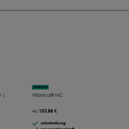
DÜNGEN
r |
Vitanica® MC
103,88 €
Ab
sofortwirkung
meeresalgenkraft