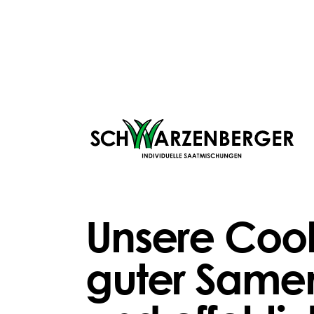
Düngen, Sc
Pflegen
Unsere Cook
DÜNGEN
DÜNGE
Baumkraft® fluid
Hauert
Rasenk
guter Samen
52,82 €
Ab
0,6
Ab
sofortige Nährstoffverfügbarkeit
100
langfristige Vitalität