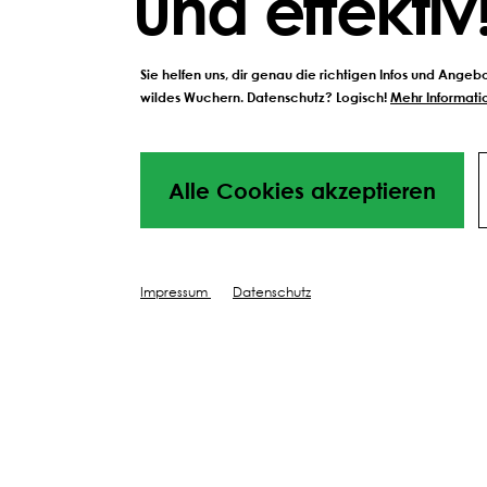
und effektiv
sof
stressregenerierend
fei
Sie helfen uns, dir genau die richtigen Infos und Ange
ZUM PRODUKT
wildes Wuchern. Datenschutz? Logisch!
Mehr Informatio
Alle Cookies akzeptieren
Impressum
Datenschutz
Schwarzenberger Versprechen:
Qualität, 