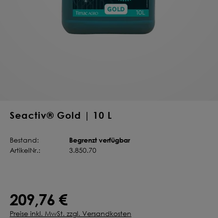
Deine Saat-
Mischung
konfigurieren
QUALITÄT VOM PROFI
INDIVIDUELL FÜR DICH
JETZT KONFIGURIEREN
Seactiv® Gold | 10 L
Begrenzt verfügbar
Bestand:
ArtikelNr.:
3.850.70
209,76 €
Preise inkl. MwSt. zzgl. Versandkosten