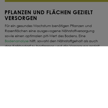
PFLANZEN UND FLÄCHEN GEZIELT
VERSORGEN
Für ein gesundes Wachstum benötigen Pflanzen und
Rasenflächen eine ausgewogene Nährstoffversorgung
sowie einen optimalen pH-Wert des Bodens. Eine
Bodenanalyse
hilft, sowohl den Nährstoffgehalt als auch
den Kalkbedarf zu bestimmen und die Versorgung gezielt
abzustimmen. Je nach Bodenbeschaffenheit, Pflanzenart
und Nutzungsintensität variiert der Bedarf an Dünger und
Kalk.
Durch die Auswahl des passenden Düngers oder Kalks
werden wichtige Nährstoffe zugeführt und der pH-Wert des
Bodens reguliert. Bringe Dünger oder Kalk gleichmäßig und
gemäß Anwendungsempfehlung aus und achte auf
ausreichende Feuchtigkeit, damit die Wirkstoffe optimal in
den Boden eingearbeitet werden können. Regelmäßiges
Düngen und Kalken fördert kräftiges Wachstum, eine
dichte Bestandsentwicklung und langfristig vitale Pflanzen.