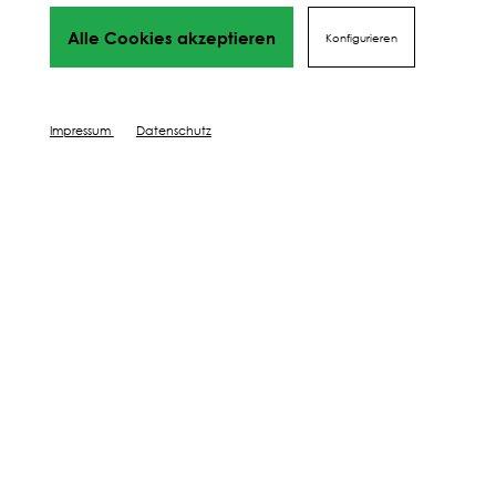
Alle Cookies akzeptieren
Konfigurieren
Weitere Schritte zum
perfekten Ergebnis
Wir führen dich Schritt für Schritt durch alles Phasen
Impressum
Datenschutz
bis hin
zu deinem perfekten Ergebnis, von Profis mit Tipps,
Videos
und vielen Mehr! Weiter geht's!
DÜNGEN
SCHÜTZEN
PFLEGEN