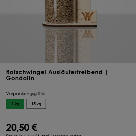
Deine Saat-
Mischung
konfigurieren
QUALITÄT VOM PROFI
INDIVIDUELL FÜR DICH
JETZT KONFIGURIEREN
Rotschwingel Ausläufertreibend |
Gondolin
Verpackungsgröße
1 kg
15 kg
20,50 €
Preise inkl. MwSt. zzgl. Versandkosten