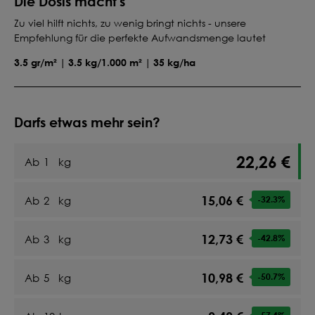
Die Dosis macht's
Zu viel hilft nichts, zu wenig bringt nichts - unsere
Empfehlung für die perfekte Aufwandsmenge lautet
3.5 gr/m² | 3.5 kg/1.000 m² | 35 kg/ha
Darfs etwas mehr sein?
22,26 €
Ab
1
kg
15,06 €
Ab
2
kg
-32.3
%
12,73 €
Ab
3
kg
-42.8
%
10,98 €
Ab
5
kg
-50.7
%