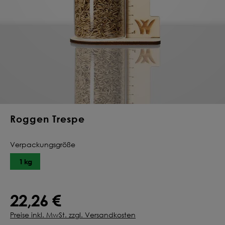
Deine Saat-
Mischung
konfigurieren
QUALITÄT VOM PROFI
INDIVIDUELL FÜR DICH
JETZT KONFIGURIEREN
Roggen Trespe
Verpackungsgröße
1 kg
22,26 €
Preise inkl. MwSt. zzgl. Versandkosten