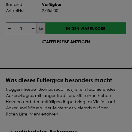
Verfügbar
Bestand:
ArtikelNr.:
2.055.00
IN DEN WARENKORB
kg
STAFFELPREISE ANZEIGEN
Was dieses Futtergras besonders macht
Roggen-Trespe (Bromus secalinus) ist ein faszinierendes
Ackerwildgras mit langer Tradition. Mit seinen hohen
Halmen und der auffälligen Rispe bringt es Vielfalt auf
Äcker und Wiesen. Heute steht es vielerorts auf der
Roten Liste.
Mehr erfahren
gefährdetes Ackergras