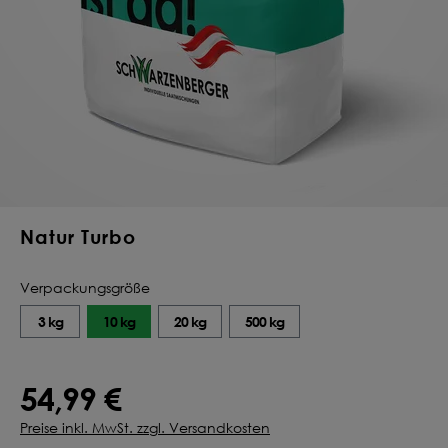
Deine Saat-
Mischung
konfigurieren
QUALITÄT VOM PROFI
INDIVIDUELL FÜR DICH
JETZT KONFIGURIEREN
Natur Turbo
Verpackungsgröße
3 kg
10 kg
20 kg
500 kg
54,99 €
Preise inkl. MwSt. zzgl. Versandkosten