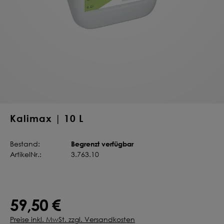
Deine Saat-
Mischung
konfigurieren
QUALITÄT VOM PROFI
INDIVIDUELL FÜR DICH
JETZT KONFIGURIEREN
Kalimax | 10 L
Begrenzt verfügbar
Bestand:
ArtikelNr.:
3.763.10
59,50 €
Preise inkl. MwSt. zzgl. Versandkosten