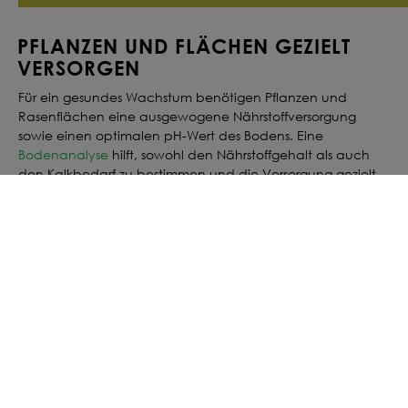
PFLANZEN UND FLÄCHEN GEZIELT
VERSORGEN
Für ein gesundes Wachstum benötigen Pflanzen und
Rasenflächen eine ausgewogene Nährstoffversorgung
sowie einen optimalen pH-Wert des Bodens. Eine
Bodenanalyse
hilft, sowohl den Nährstoffgehalt als auch
den Kalkbedarf zu bestimmen und die Versorgung gezielt
abzustimmen. Je nach Bodenbeschaffenheit, Pflanzenart
und Nutzungsintensität variiert der Bedarf an Dünger und
Kalk.
Durch die Auswahl des passenden Düngers oder Kalks
werden wichtige Nährstoffe zugeführt und der pH-Wert des
Bodens reguliert. Bringe Dünger oder Kalk gleichmäßig und
gemäß Anwendungsempfehlung aus und achte auf
ausreichende Feuchtigkeit, damit die Wirkstoffe optimal in
den Boden eingearbeitet werden können. Regelmäßiges
Düngen und Kalken fördert kräftiges Wachstum, eine
dichte Bestandsentwicklung und langfristig vitale Pflanzen.