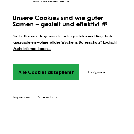
und die Grasnarbe wird anfälliger.
einfach mehr Vielfal
Wer die Signale erkennt, kann
gebaut, leicht zu 
rechtzeitig gegensteuern.
sorgt für Abwechsl
Unsere Cookies sind wie guter
BESUCHE UNSEREN BLOG
Samen – gezielt und effektiv! 🌱
Sie helfen uns, dir genau die richtigen Infos und Angebote
auszuspielen – ohne wildes Wuchern. Datenschutz? Logisch!
Mehr Informationen ...
Alle Cookies akzeptieren
Konfigurieren
Weitere Schritte zum
perfekten Ergebnis
Wir führen dich Schritt für Schrift durch alles Phasen
bis hin
Impressum
Datenschutz
zu deinem perfekten Ergebnis, von Profis mit Tipps,
Videos
und vielen Mehr! Weiter geht's!
SÄEN
SCHÜTZEN