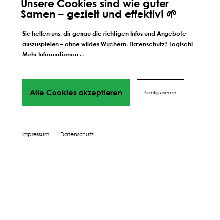
Unsere Cookies sind wie guter
Samen – gezielt und effektiv! 🌱
Sie helfen uns, dir genau die richtigen Infos und Angebote
auszuspielen – ohne wildes Wuchern. Datenschutz? Logisch!
Mehr Informationen ...
Alle Cookies akzeptieren
Konfigurieren
Impressum
Datenschutz
ERSTKLASSIGE QUALITÄT IST
EHRENSACHE
Als Familienbetrieb in nunmehr vierter Generation wissen
wir: Echte und nachhaltige Qualität erwächst aus