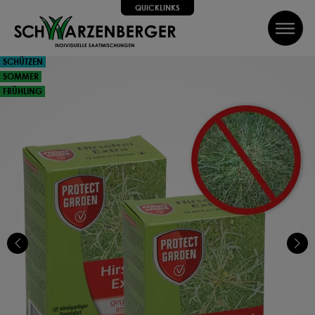
QUICKLINKS
inhalt springen
QUICKLINKS
SCHÜTZEN
SOMMER
Alle Schritte zum Erfolg, wir helfen dir dabei!
FRÜHLING
SUCHE
Wir führen dich Schritt für Schritt durch alle Phasen bis hin
zum perfekten Ergebnis, von Profis mit Tipps, Videos und
vielem Mehr! Weiter geht's!
SAATGUT
DÜNGEN
PFLEGEN
SCHÜTZEN
Können wir dir weiterhelfen?
Kontakt
FAQ
Über uns
Newsletter