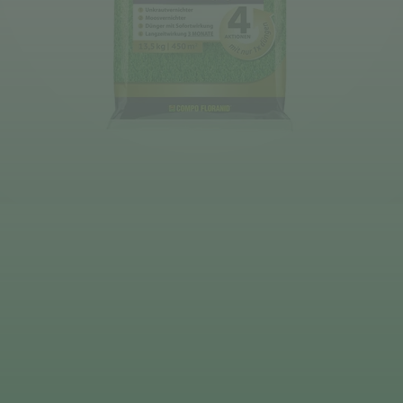
Deine Saat-
Mischung
konfigurieren
QUALITÄT VOM PROFI
INDIVIDUELL FÜR DICH
JETZT KONFIGURIEREN