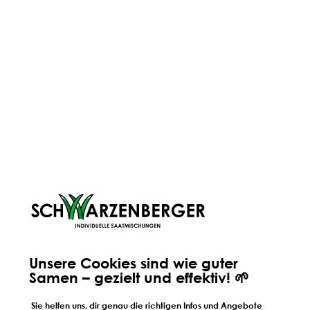
69,99 €
Preise inkl. MwSt. zzgl. Versandkosten
Nicht lagernd
Bestand:
ArtikelNr.:
3.245.45
RegistrierNr.:
AT: 3460-902 | DE: 027820-61
Benachrichtige mich, sobald das Produkt
wieder auf Lager ist.
Deine E-Mail
Diese Seite ist durch reCAPTCHA geschützt und es gelten
die
Datenschutzrichtlinie
und
Nutzungsbedingungen
.
BENACHRICHTIGE MICH
Unsere Cookies sind wie guter
Samen – gezielt und effektiv! 🌱
Sie helfen uns, dir genau die richtigen Infos und Angebote