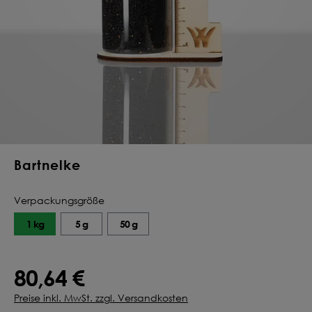
Deine Saat-
Mischung
konfigurieren
QUALITÄT VOM PROFI
INDIVIDUELL FÜR DICH
JETZT KONFIGURIEREN
Bartnelke
Verpackungsgröße
1 kg
5 g
50 g
80,64 €
Preise inkl. MwSt. zzgl. Versandkosten