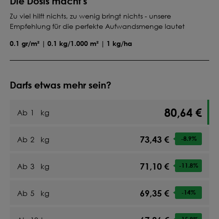
Die Dosis macht's
Zu viel hilft nichts, zu wenig bringt nichts - unsere
Empfehlung für die perfekte Aufwandsmenge lautet
0.1 gr/m² | 0.1 kg/1.000 m² | 1 kg/ha
Darfs etwas mehr sein?
80,64 €
Ab
1
kg
73,43 €
Ab
2
kg
-8.9
%
71,10 €
Ab
3
kg
-11.8
%
69,35 €
Ab
5
kg
-14
%