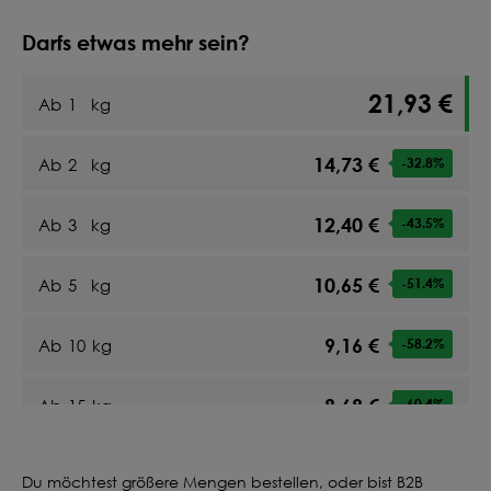
Darfs etwas mehr sein?
21,93 €
Ab
1
kg
14,73 €
Ab
2
kg
-32.8
%
12,40 €
Ab
3
kg
-43.5
%
10,65 €
Ab
5
kg
-51.4
%
9,16 €
Ab
10
kg
-58.2
%
8,68 €
Ab
15
kg
-60.4
%
8,39 €
Ab
20
kg
-61.7
%
Du möchtest größere Mengen bestellen, oder bist B2B