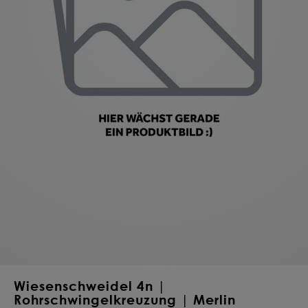
Deine Saat-
Mischung
konfigurieren
QUALITÄT VOM PROFI
INDIVIDUELL FÜR DICH
JETZT KONFIGURIEREN
Wiesenschweidel 4n |
Rohrschwingelkreuzung | Merlin