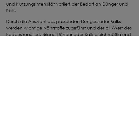
und Nutzungsintensität variiert der Bedarf an Dünger und
Kalk.
Durch die Auswahl des passenden Düngers oder Kalks
werden wichtige Nährstoffe zugeführt und der pH-Wert des
Bodens reguliert. Bringe Dünger oder Kalk gleichmäßig und
gemäß Anwendungsempfehlung aus und achte auf
ausreichende Feuchtigkeit, damit die Wirkstoffe optimal in
den Boden eingearbeitet werden können. Regelmäßiges
Düngen und Kalken fördert kräftiges Wachstum, eine
dichte Bestandsentwicklung und langfristig vitale Pflanzen.
FLÄCHE VORBEREITEN