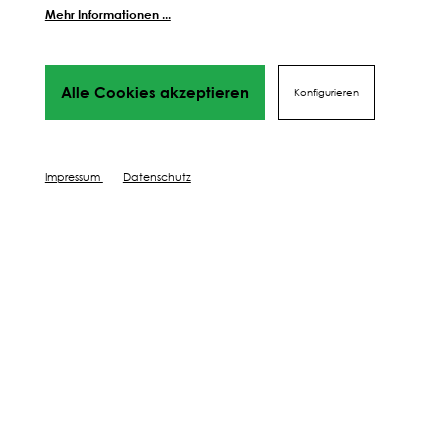
Mehr Informationen ...
Weitere Schritte zum
perfekten Ergebnis
Wir führen dich Schritt für Schrift durch alles Phasen
Alle Cookies akzeptieren
Konfigurieren
bis hin
zu deinem perfekten Ergebnis, von Profis mit Tipps,
Videos
und vielen Mehr! Weiter geht's!
Impressum
Datenschutz
SÄEN
DÜNGEN
PFLEGEN