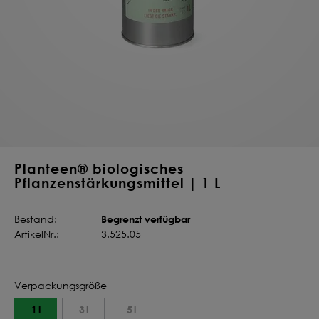
Deine Saat-
Mischung
konfigurieren
QUALITÄT VOM PROFI
INDIVIDUELL FÜR DICH
JETZT KONFIGURIEREN
Planteen® biologisches
Pflanzenstärkungsmittel | 1 L
Begrenzt verfügbar
Bestand:
ArtikelNr.:
3.525.05
Verpackungsgröße
1 l
3 l
5 l