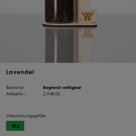
Deine Saat-
Mischung
konfigurieren
QUALITÄT VOM PROFI
INDIVIDUELL FÜR DICH
JETZT KONFIGURIEREN
Lavendel
Begrenzt verfügbar
Bestand:
ArtikelNr.:
2.948.00
Verpackungsgröße
50 g