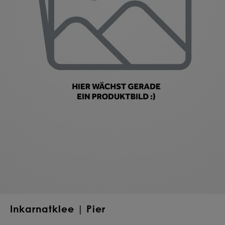
Deine Saat-
Mischung
konfigurieren
QUALITÄT VOM PROFI
INDIVIDUELL FÜR DICH
JETZT KONFIGURIEREN
Inkarnatklee | Pier