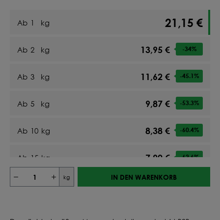
21,15 €
Ab
1
kg
13,95 €
Ab
2
kg
-34
%
11,62 €
Ab
3
kg
-45.1
%
9,87 €
Ab
5
kg
-53.3
%
8,38 €
Ab
10
kg
-60.4
%
7,90 €
Ab
15
kg
-62.6
%
IN DEN WARENKORB
kg
7,61 €
Ab
20
kg
-64
%
7,93 €
Ab
25
kg
-62.5
%