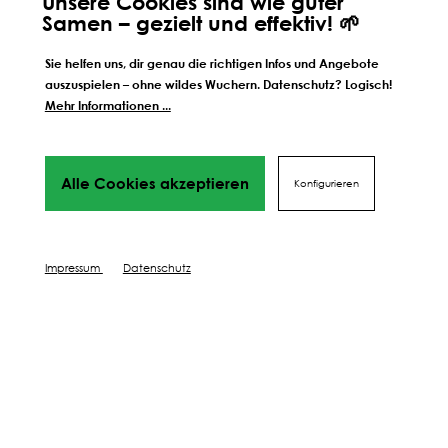
Unsere Cookies sind wie guter
Samen – gezielt und effektiv! 🌱
Sie helfen uns, dir genau die richtigen Infos und Angebote
auszuspielen – ohne wildes Wuchern. Datenschutz? Logisch!
Mehr Informationen ...
Alle Cookies akzeptieren
Konfigurieren
Weitere Schritte zum
perfekten Ergebnis
Wir führen dich Schritt für Schritt durch alles Phasen
Impressum
Datenschutz
bis hin
zu deinem perfekten Ergebnis, von Profis mit Tipps,
Videos
und vielen Mehr! Weiter geht's!
DÜNGEN
SCHÜTZEN
PFLEGEN