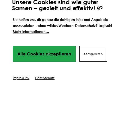
Unsere Cookies sind wie guter
Samen – gezielt und effektiv! 🌱
Sie helfen uns, dir genau die richtigen Infos und Angebote
auszuspielen – ohne wildes Wuchern. Datenschutz? Logisch!
Mehr Informationen ...
Alle Cookies akzeptieren
Konfigurieren
Impressum
Datenschutz
ERSTKLASSIGE QUALITÄT IST
EHRENSACHE
Als Familienbetrieb in nunmehr vierter Generation wissen
wir: Echte und nachhaltige Qualität erwächst aus