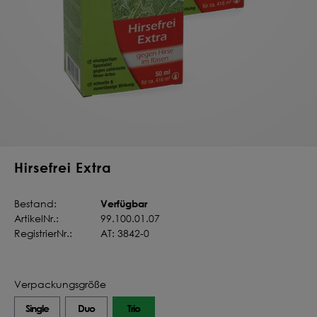
Deine Saat-
Mischung
konfigurieren
QUALITÄT VOM PROFI
INDIVIDUELL FÜR DICH
JETZT KONFIGURIEREN
Hirsefrei Extra
Verfügbar
Bestand:
ArtikelNr.:
99.100.01.07
RegistrierNr.:
AT: 3842-0
Verpackungsgröße
Single
Duo
Trio