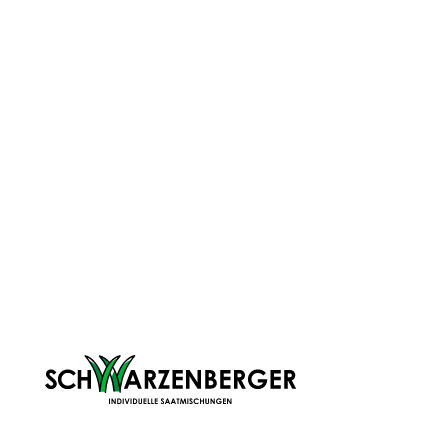
zusammen – exakt abgestimmt auf deine
Anforderungen und Standortbedingungen.
Kostenfreier Versand
Deine Bestellung ist innerhalb von zwei bis
drei Werktagen bei dir – ab einem
Bestellwert von 49 € liefern wir kostenfrei.
Persönlich beraten
Du hast Fragen? Immer her damit. Die
Antworten bekommst du von unseren
Experten – vor Ort bei uns in Völs,
telefonisch und natürlich auch online.
DARAUF KANNST DU VERTRAUEN