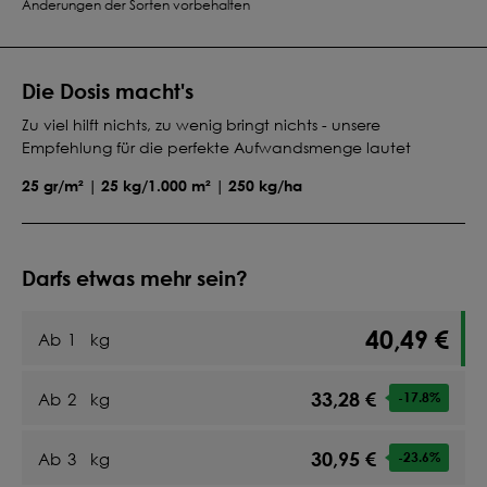
Änderungen der Sorten vorbehalten
Die Dosis macht's
Zu viel hilft nichts, zu wenig bringt nichts - unsere
Empfehlung für die perfekte Aufwandsmenge lautet
25 gr/m² | 25 kg/1.000 m² | 250 kg/ha
Darfs etwas mehr sein?
40,49 €
Ab
1
kg
33,28 €
Ab
2
kg
-17.8
%
30,95 €
Ab
3
kg
-23.6
%