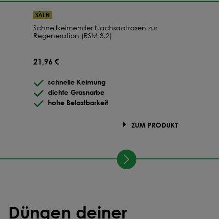
26,42 €
Ab
250
kg
-34.7
%
SÄEN
Schnellkeimender Nachsaatrasen zur
26,39 €
Ab
275
kg
-34.8
%
Regeneration (RSM 3.2)
26,46 €
Ab
300
kg
-34.7
%
21,96 €
schnelle Keimung
26,43 €
Ab
325
kg
-34.7
%
dichte Grasnarbe
hohe Belastbarkeit
26,41 €
Ab
350
kg
-34.8
%
ZUM PRODUKT
Düngen deiner