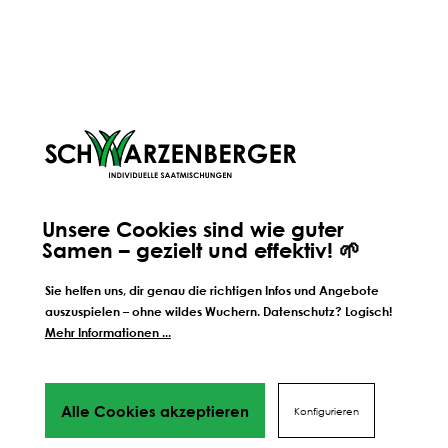
ORIGINALE HANDWERKSMISCHUNG
AUS TIROL
Alle unsere Mischungen werden von uns persönlich seit
jeher an unserem Standort in Völs in Tirol hergestellt.
Unsere Cookies sind wie guter
Deshalb wissen wir auch ganz genau, wie unsere
Samen – gezielt und effektiv! 🌱
Mischungen zusammengestellt sind - und wir wissen auch,
woher ihre einzelnen Bestandteile kommen. Warum wir
Sie helfen uns, dir genau die richtigen Infos und Angebote
nach wir vor auf persönliche und regionale Handarbeit
auszuspielen – ohne wildes Wuchern. Datenschutz? Logisch!
setzen?
Mehr Informationen ...
Alle Cookies akzeptieren
Konfigurieren