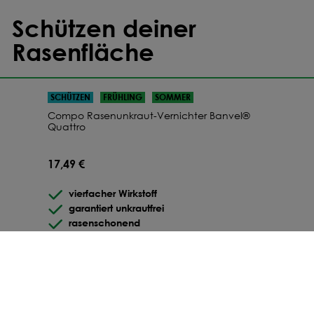
Schützen deiner
Rasenfläche
SCHÜTZEN
FRÜHLING
SOMMER
Compo Rasenunkraut-Vernichter Banvel®
Quattro
17,49 €
vierfacher Wirkstoff
garantiert unkrautfrei
rasenschonend
ZUM PRODUKT