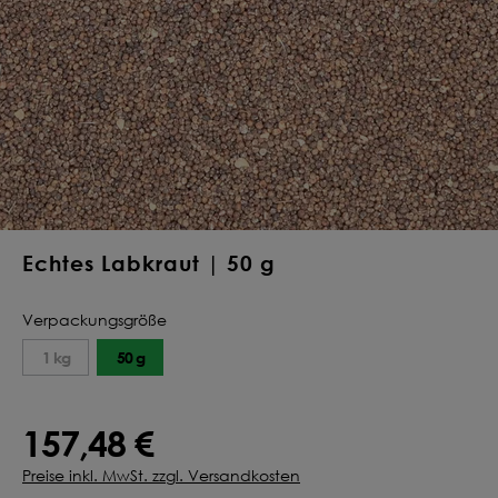
Deine Saat-
Mischung
konfigurieren
QUALITÄT VOM PROFI
INDIVIDUELL FÜR DICH
JETZT KONFIGURIEREN
Echtes Labkraut | 50 g
Verpackungsgröße
1 kg
50 g
157,48 €
Preise inkl. MwSt. zzgl. Versandkosten