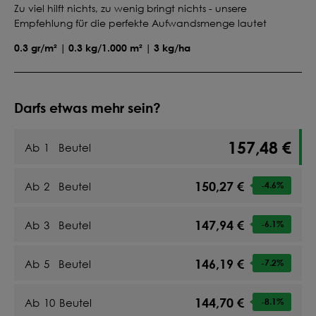
Zu viel hilft nichts, zu wenig bringt nichts - unsere
Empfehlung für die perfekte Aufwandsmenge lautet
0.3 gr/m² | 0.3 kg/1.000 m² | 3 kg/ha
Darfs etwas mehr sein?
157,48 €
Ab
1
Beutel
150,27 €
Ab
2
Beutel
-4.6
%
147,94 €
Ab
3
Beutel
-6.1
%
146,19 €
Ab
5
Beutel
-7.2
%
144,70 €
Ab
10
Beutel
-8.1
%