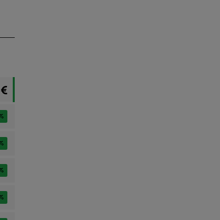
 €
%
%
%
%