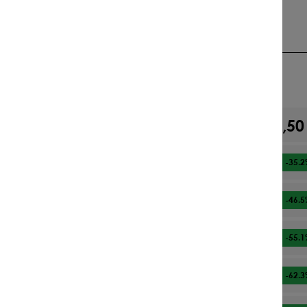
25 gr/m² | 25 kg/1.000 m² | 250 kg/ha
Darfs etwas mehr sein?
20,50
Ab
1
kg
13,29 €
Ab
2
kg
-35.2
10,96 €
Ab
3
kg
-46.5
9,21 €
Ab
5
kg
-55.1
7,72 €
Ab
10
kg
-62.3