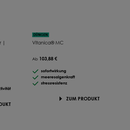
%
%
DÜNGEN
r |
Vitanica® MC
103,88 €
Ab
sofortwirkung
meeresalgenkraft
stressresistenz
tivität
ZUM PRODUKT
DUKT