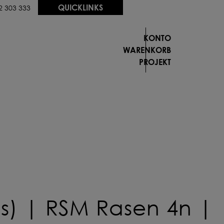
QUICKLINKS
2 303 333
KONTO
WARENKORB
PROJEKT
e Saat-
e Saat-
chung
chung
igurieren
igurieren
OM PROFI
 FÜR DICH
OM PROFI
s) | RSM Rasen 4n |
 FÜR DICH
NFIGURIEREN