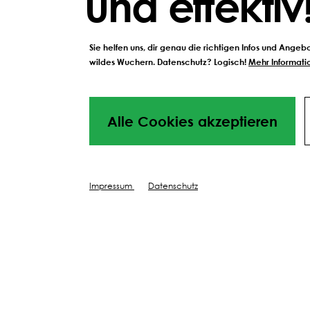
und effektiv
HAST DU NOCH FRAGEN, BEN
Sie helfen uns, dir genau die richtigen Infos und Ange
wildes Wuchern. Datenschutz? Logisch!
Mehr Informatio
Alle Cookies akzeptieren
BESCHREIBUNG UND EIGENSCHA
Impressum
Datenschutz
Düngen, Sc