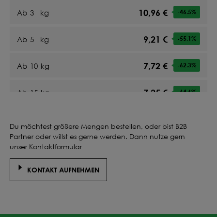
10,96 €
Ab
3
kg
-46.5
%
9,21 €
Ab
5
kg
-55.1
%
7,72 €
Ab
10
kg
-62.3
%
7,25 €
Ab
15
kg
-64.6
%
6,96 €
Ab
20
kg
-66
%
Du möchtest größere Mengen bestellen, oder bist B2B
Partner oder willst es gerne werden. Dann nutze gern
7,28 €
Ab
25
kg
-64.5
%
unser Kontaktformular
KONTAKT AUFNEHMEN
7,10 €
Ab
30
kg
-65.4
%
6,96 €
Ab
35
kg
-66
%