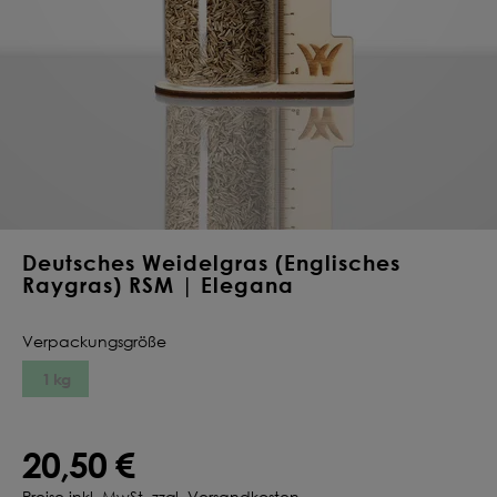
Deine Saat-
Mischung
konfigurieren
QUALITÄT VOM PROFI
INDIVIDUELL FÜR DICH
JETZT KONFIGURIEREN
Deutsches Weidelgras (Englisches
Raygras) RSM | Elegana
Verpackungsgröße
1 kg
20,50 €
Preise inkl. MwSt. zzgl. Versandkosten