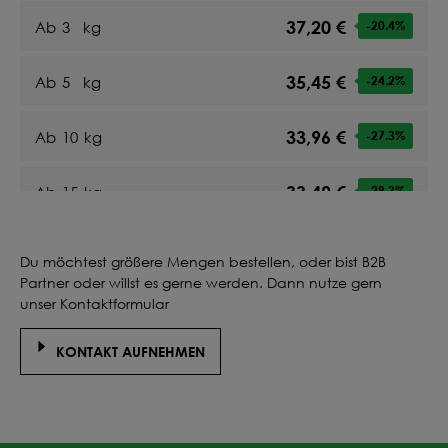
37,20 €
Ab
3
kg
-20.4
%
35,45 €
Ab
5
kg
-24.2
%
33,96 €
Ab
10
kg
-27.3
%
33,49 €
Ab
15
kg
-28.3
%
33,20 €
Ab
20
kg
-29
%
Du möchtest größere Mengen bestellen, oder bist B2B
Partner oder willst es gerne werden. Dann nutze gern
33,52 €
Ab
25
kg
-28.3
%
unser Kontaktformular
KONTAKT AUFNEHMEN
33,34 €
Ab
30
kg
-28.7
%
33,20 €
Ab
35
kg
-29
%