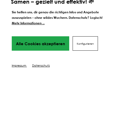
Samen – gezielt und effektiv! 🌱
Sie helfen uns, dir genau die richtigen Infos und Angebote
auszuspielen – ohne wildes Wuchern. Datenschutz? Logisch!
Mehr Informationen ...
Weitere Schritte zum
Alle Cookies akzeptieren
perfekten Ergebnis
Konfigurieren
Wir führen dich Schritt für Schritt durch alles Phasen
bis hin
zu deinem perfekten Ergebnis, von Profis mit Tipps,
Impressum
Datenschutz
Videos
und vielen Mehr! Weiter geht's!
DÜNGEN
SCHÜTZEN
PFLEGEN