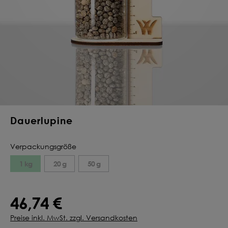
Deine Saat-
Mischung
konfigurieren
QUALITÄT VOM PROFI
INDIVIDUELL FÜR DICH
JETZT KONFIGURIEREN
Dauerlupine
Verpackungsgröße
1 kg
20 g
50 g
46,74 €
Preise inkl. MwSt. zzgl. Versandkosten