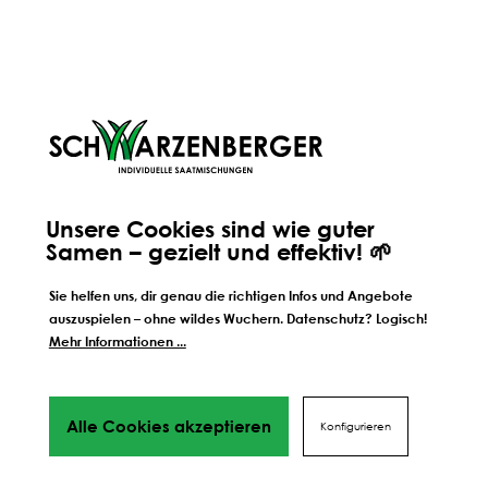
Weitere Schritte zum
perfekten Ergebnis
Wir führen dich Schritt für Schrift durch alles Phasen
bis hin
zu deinem perfekten Ergebnis, von Profis mit Tipps,
Videos
und vielen Mehr! Weiter geht's!
Unsere Cookies sind wie guter
SÄEN
DÜNGEN
Samen – gezielt und effektiv! 🌱
Sie helfen uns, dir genau die richtigen Infos und Angebote
SCHÜTZEN
auszuspielen – ohne wildes Wuchern. Datenschutz? Logisch!
Mehr Informationen ...
Alle Cookies akzeptieren
Konfigurieren