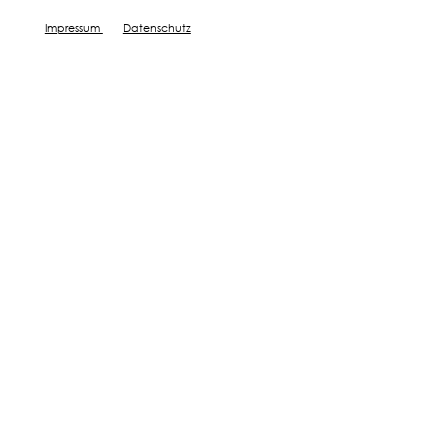
Impressum
Datenschutz
Bester Start mit Bodenprobe
Details zur Bodenzusammensetzung
Zertifizierte Nährstoffanalyse
Wirkungsvolle Tipps
JETZT BOX BESTELLEN