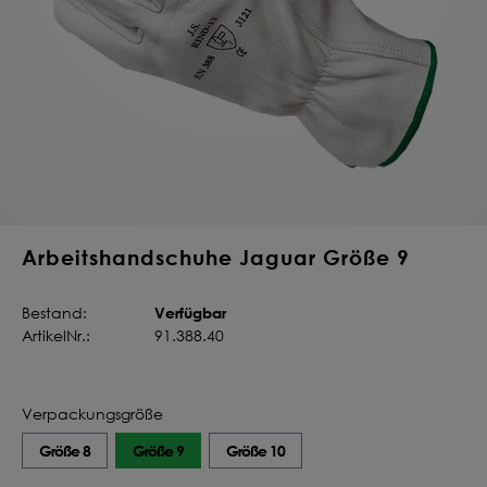
Deine Saat-
Mischung
konfigurieren
QUALITÄT VOM PROFI
INDIVIDUELL FÜR DICH
JETZT KONFIGURIEREN
Arbeitshandschuhe Jaguar Größe 9
Verfügbar
Bestand:
ArtikelNr.:
91.388.40
Verpackungsgröße
Größe 8
Größe 9
Größe 10