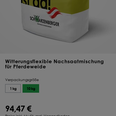
Deine Saat-
Mischung
konfigurieren
QUALITÄT VOM PROFI
INDIVIDUELL FÜR DICH
JETZT KONFIGURIEREN
Witterungsflexible Nachsaatmischung
für Pferdeweide
Verpackungsgröße
1 kg
10 kg
94,47 €
Preise inkl. MwSt. zzgl. Versandkosten