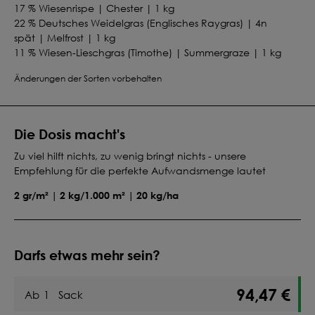
17 % Wiesenrispe | Chester | 1 kg
22 % Deutsches Weidelgras (Englisches Raygras) | 4n
spät | Melfrost | 1 kg
11 % Wiesen-Lieschgras (Timothe) | Summergraze | 1 kg
12 % Wiesenschwingel | Hyperbola | 1 kg
Änderungen der Sorten vorbehalten
12 % Rotschwingel Ausläufertreibend | Reverent | 1 kg
Die Dosis macht's
Zu viel hilft nichts, zu wenig bringt nichts - unsere
Empfehlung für die perfekte Aufwandsmenge lautet
2 gr/m² | 2 kg/1.000 m² | 20 kg/ha
Darfs etwas mehr sein?
94,47 €
Ab
1
Sack