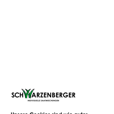
Du hast Fragen? Immer her damit. Die
Antworten bekommst du von unseren
Experten – vor Ort bei uns in Völs,
telefonisch und natürlich auch online.
DARAUF KANNST DU VERTRAUEN