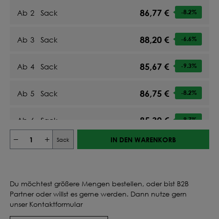
86,77 €
Ab
2
Sack
-8.2
%
88,20 €
Ab
3
Sack
-6.6
%
85,67 €
Ab
4
Sack
-9.3
%
86,75 €
Ab
5
Sack
-8.2
%
85,30 €
Ab
6
Sack
-9.7
%
IN DEN WARENKORB
Sack
86,12 €
Ab
7
Sack
-8.8
%
85,11 €
Ab
8
Sack
-9.9
%
Du möchtest größere Mengen bestellen, oder bist B2B
Partner oder willst es gerne werden. Dann nutze gern
85,78 €
Ab
9
Sack
-9.2
%
unser Kontaktformular