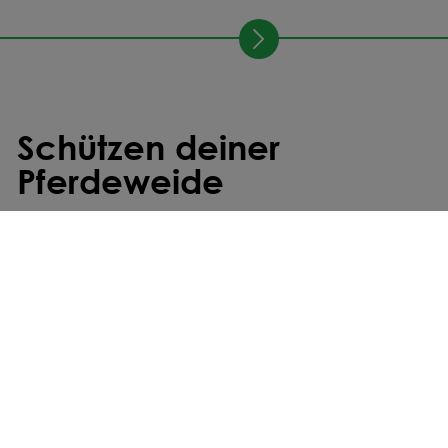
Schützen deiner
Pferdeweide
SCHÜTZEN
FRÜHLING
HERBST
Ampferbekämpfungsmittel Harmony® SX |
45 g
130,32 €
schnelle Wirkung
schonend zu Klee
nachhaltige Kontrolle