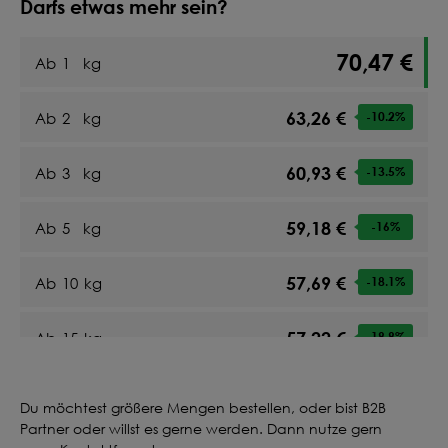
Darfs etwas mehr sein?
70,47 €
Ab
1
kg
63,26 €
Ab
2
kg
-10.2
%
60,93 €
Ab
3
kg
-13.5
%
59,18 €
Ab
5
kg
-16
%
57,69 €
Ab
10
kg
-18.1
%
57,22 €
Ab
15
kg
-18.8
%
56,93 €
Ab
20
kg
-19.2
%
Du möchtest größere Mengen bestellen, oder bist B2B
Partner oder willst es gerne werden. Dann nutze gern
-18.8
%