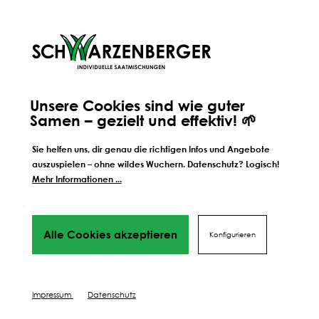
Unsere Cookies sind wie guter
Samen – gezielt und effektiv! 🌱
Weitere Schritte zum
perfekten Ergebnis
Sie helfen uns, dir genau die richtigen Infos und Angebote
Wir führen dich Schritt für Schritt durch alles Phasen
auszuspielen – ohne wildes Wuchern. Datenschutz? Logisch!
bis hin
Mehr Informationen ...
zu deinem perfekten Ergebnis, von Profis mit Tipps,
Videos
und vielen Mehr! Weiter geht's!
Alle Cookies akzeptieren
Konfigurieren
DÜNGEN
SCHÜTZEN
PFLEGEN
Impressum
Datenschutz