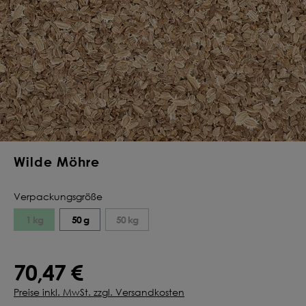
Deine Saat-
Mischung
konfigurieren
QUALITÄT VOM PROFI
INDIVIDUELL FÜR DICH
JETZT KONFIGURIEREN
Wilde Möhre
Verpackungsgröße
1 kg
50 g
50 kg
70,47 €
Preise inkl. MwSt. zzgl. Versandkosten