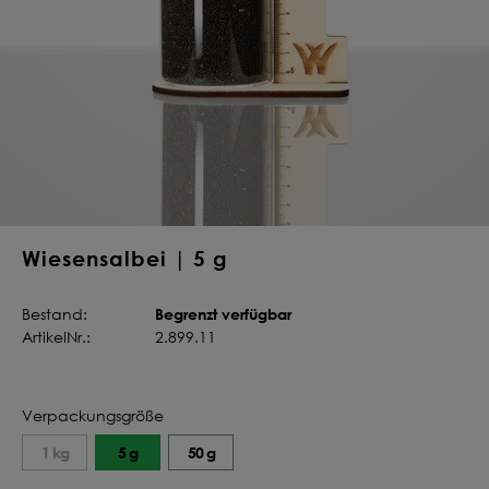
Deine Saat-
Mischung
konfigurieren
QUALITÄT VOM PROFI
INDIVIDUELL FÜR DICH
JETZT KONFIGURIEREN
Wiesensalbei | 5 g
Begrenzt verfügbar
Bestand:
ArtikelNr.:
2.899.11
Verpackungsgröße
1 kg
5 g
50 g