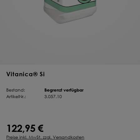
Deine Saat-
Mischung
konfigurieren
QUALITÄT VOM PROFI
INDIVIDUELL FÜR DICH
JETZT KONFIGURIEREN
Vitanica® Si
Begrenzt verfügbar
Bestand:
ArtikelNr.:
3.057.10
122,95 €
Preise inkl. MwSt. zzgl. Versandkosten