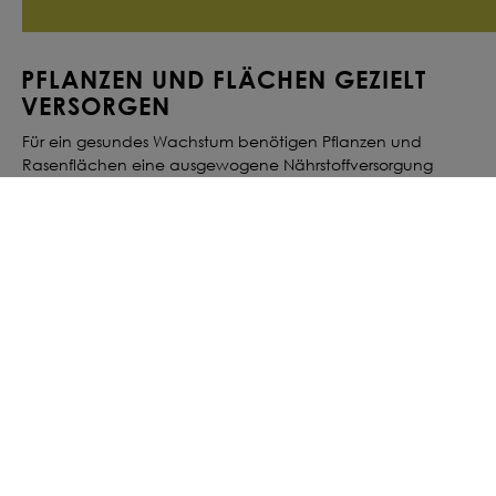
PFLANZEN UND FLÄCHEN GEZIELT
VERSORGEN
Für ein gesundes Wachstum benötigen Pflanzen und
Rasenflächen eine ausgewogene Nährstoffversorgung
sowie einen optimalen pH-Wert des Bodens. Eine
Bodenanalyse
hilft, sowohl den Nährstoffgehalt als auch
den Kalkbedarf zu bestimmen und die Versorgung gezielt
abzustimmen. Je nach Bodenbeschaffenheit, Pflanzenart
und Nutzungsintensität variiert der Bedarf an Dünger und
Kalk.
Durch die Auswahl des passenden Düngers oder Kalks
werden wichtige Nährstoffe zugeführt und der pH-Wert des
Bodens reguliert. Bringe Dünger oder Kalk gleichmäßig und
gemäß Anwendungsempfehlung aus und achte auf
ausreichende Feuchtigkeit, damit die Wirkstoffe optimal in
den Boden eingearbeitet werden können. Regelmäßiges
Düngen und Kalken fördert kräftiges Wachstum, eine