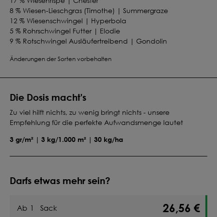
17 % Wiesenrispe | Chester
8 % Wiesen-Lieschgras (Timothe) | Summergraze
12 % Wiesenschwingel | Hyperbola
5 % Rohrschwingel Futter | Elodie
9 % Rotschwingel Ausläufertreibend | Gondolin
7.5 % Deutsches Weidelgras (Englisches Raygras) | 4n
Änderungen der Sorten vorbehalten
spät | Melfrost
7 % Weißklee kleinblättrig | Rivendel
4 % Goldhafer | Trisett
7.5 % Hornklee | Leo
Die Dosis macht's
Zu viel hilft nichts, zu wenig bringt nichts - unsere
Empfehlung für die perfekte Aufwandsmenge lautet
3 gr/m² | 3 kg/1.000 m² | 30 kg/ha
Darfs etwas mehr sein?
26,56 €
Ab
1
Sack