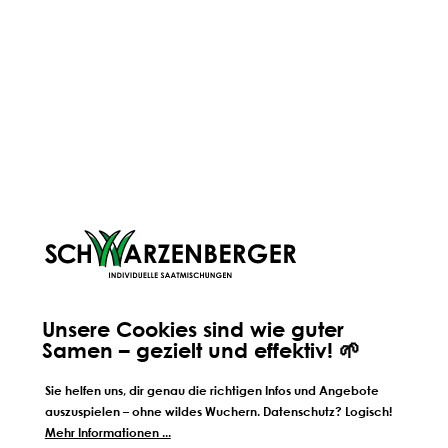
ORIGINALE HANDWERKSMISCHUNG
AUS TIROL
Alle unsere Mischungen werden von uns persönlich seit
jeher an unserem Standort in Völs in Tirol hergestellt.
Deshalb wissen wir auch ganz genau, wie unsere
Mischungen zusammengestellt sind - und wir wissen auch,
Unsere Cookies sind wie guter
woher ihre einzelnen Bestandteile kommen. Warum wir
Samen – gezielt und effektiv! 🌱
nach wir vor auf persönliche und regionale Handarbeit
setzen?
Sie helfen uns, dir genau die richtigen Infos und Angebote
auszuspielen – ohne wildes Wuchern. Datenschutz? Logisch!
Mehr Informationen ...