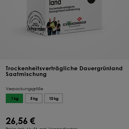
Deine Saat-
Mischung
konfigurieren
QUALITÄT VOM PROFI
INDIVIDUELL FÜR DICH
JETZT KONFIGURIEREN
Trockenheitsverträgliche Dauergrünland
Saatmischung
Verpackungsgröße
1 kg
5 kg
10 kg
26,56 €
Preise inkl. MwSt. zzgl. Versandkosten