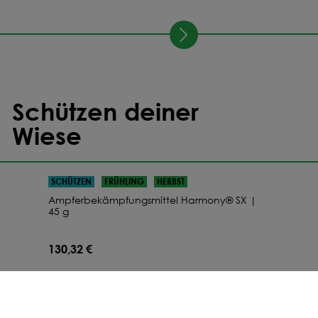
Schützen deiner
Wiese
SCHÜTZEN
FRÜHLING
HERBST
Ampferbekämpfungsmittel Harmony® SX |
45 g
130,32 €
schnelle Wirkung
schonend zu Klee
nachhaltige Kontrolle