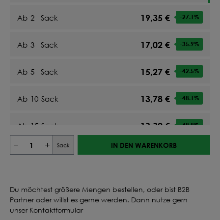
19,35 €
Ab
2
Sack
-27.1
%
17,02 €
Ab
3
Sack
-35.9
%
15,27 €
Ab
5
Sack
-42.5
%
13,78 €
Ab
10
Sack
-48.1
%
13,30 €
Ab
15
Sack
-49.9
%
IN DEN WARENKORB
Sack
13,01 €
Ab
20
Sack
-51
%
13,33 €
Ab
25
Sack
-49.8
%
Du möchtest größere Mengen bestellen, oder bist B2B
Partner oder willst es gerne werden. Dann nutze gern
13,16 €
Ab
30
Sack
-50.5
%
unser Kontaktformular