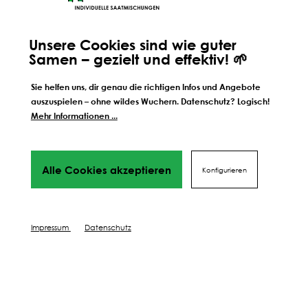
Weitere Schritte zum
Unsere Cookies sind wie guter
perfekten Ergebnis
Samen – gezielt und effektiv! 🌱
Wir führen dich Schritt für Schrift durch alles Phasen
bis hin
Sie helfen uns, dir genau die richtigen Infos und Angebote
zu deinem perfekten Ergebnis, von Profis mit Tipps,
auszuspielen – ohne wildes Wuchern. Datenschutz? Logisch!
Videos
Mehr Informationen ...
und vielen Mehr! Weiter geht's!
SÄEN
SCHÜTZEN
Alle Cookies akzeptieren
Konfigurieren
PFLEGEN
Impressum
Datenschutz