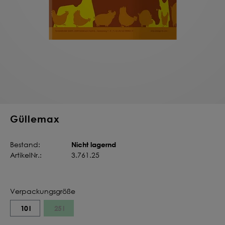
Deine Saat-
Mischung
konfigurieren
QUALITÄT VOM PROFI
INDIVIDUELL FÜR DICH
JETZT KONFIGURIEREN
Güllemax
Nicht lagernd
Bestand:
ArtikelNr.:
3.761.25
Verpackungsgröße
10 l
25 l