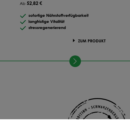
52,82 €
Ab
sofortige Nährstoffverfügbarkeit
langfristige Vitalität
stressregenerierend
ZUM PRODUKT