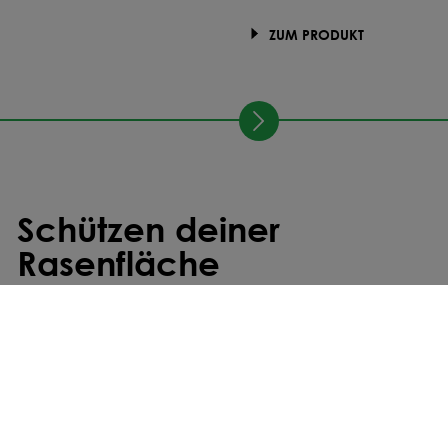
ZUM PRODUKT
Schützen deiner
Rasenfläche
SCHÜTZEN
FRÜHLING
SOMMER
Compo Rasenunkraut-Vernichter Banvel®
Quattro
17,49 €