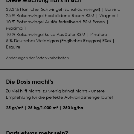
33.3 % Härtlicher Schwingel (Schaf-Schwingel) | Borvina
25 % Rotschwingel horstbildend Rasen RSM | Wagner 1
10 % Rotschwingel Ausläufertreibend RSM Rasen |
Maxima 1
10 % Rotschwingel kurze Ausläufer RSM | Pinafore
5 % Deutsches Weidelgras (Englisches Raygras) RSM |
Esquire
10 % Wiesenrispe RSM | Conni
Änderungen der Sorten vorbehalten
5 % Rotes Straußgras | Highland
1.7 % Kräuterzusatz für RSM 7.1.2 Mischungen
Die Dosis macht's
Zu viel hilft nichts, zu wenig bringt nichts - unsere
Empfehlung für die perfekte Aufwandsmenge lautet
25 gr/m² | 25 kg/1.000 m² | 250 kg/ha
Darfs etwas mehr sein?