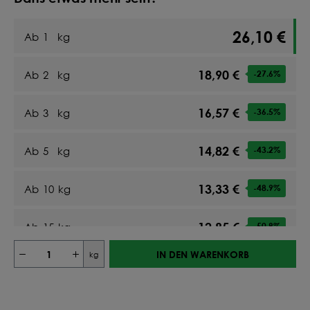
26,10 €
Ab
1
kg
18,90 €
Ab
2
kg
-27.6
%
16,57 €
Ab
3
kg
-36.5
%
14,82 €
Ab
5
kg
-43.2
%
13,33 €
Ab
10
kg
-48.9
%
12,85 €
Ab
15
kg
-50.8
%
IN DEN WARENKORB
kg
12,56 €
Ab
20
kg
-51.9
%
12,88 €
Ab
25
kg
-50.7
%