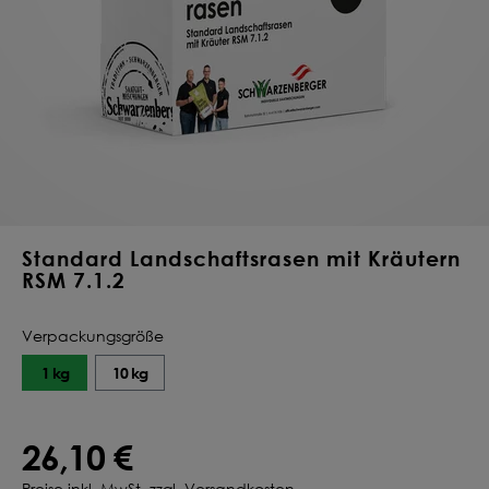
Deine Saat-
Mischung
konfigurieren
QUALITÄT VOM PROFI
INDIVIDUELL FÜR DICH
JETZT KONFIGURIEREN
Standard Landschaftsrasen mit Kräutern
RSM 7.1.2
Verpackungsgröße
1 kg
10 kg
26,10 €
Preise inkl. MwSt. zzgl. Versandkosten