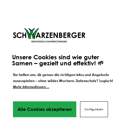
Unsere Cookies sind wie guter
Samen – gezielt und effektiv! 🌱
ORIGINALE HANDWERKSMISCHUNG
Sie helfen uns, dir genau die richtigen Infos und Angebote
AUS TIROL
auszuspielen – ohne wildes Wuchern. Datenschutz? Logisch!
Mehr Informationen ...
Alle unsere Mischungen werden von uns persönlich seit
jeher an unserem Standort in Völs in Tirol hergestellt.
Deshalb wissen wir auch ganz genau, wie unsere
Alle Cookies akzeptieren
Konfigurieren
Mischungen zusammengestellt sind - und wir wissen auch,
woher ihre einzelnen Bestandteile kommen. Warum wir
nach wir vor auf persönliche und regionale Handarbeit