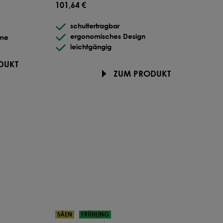
101,64 €
schultertragbar
ergonomisches Design
hme
leichtgängig
DUKT
ZUM PRODUKT
SÄEN
FRÜHLING