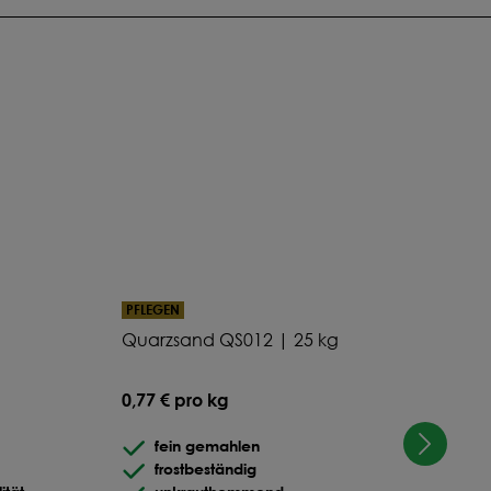
PFLEGEN
PFL
Quarzsand QS012 | 25 kg
REX
0,77 € pro kg
66,5
fein gemahlen
frostbeständig