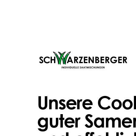
Säen deine
Blumenwie
SCHÜTZEN
PFLEGEN
Unsere Cook
Abbaubarer Saathelfer aus
Earthw
Vermiculite | 1 kg
20,
guter Samen
Ab
13,99 €
erg
natürliche Aussaat-Hilfe
ein
biologisch abbaubar