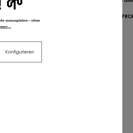
! 🌱
zise Streuung
handgeschmiedete Quali
ZUM PRODUKT
ZUM PRO
bote auszuspielen – ohne
nen ...
ner
Konfigurieren
se
DÜNGEN
BIO
and QS012 | 25 kg
Boden - kalk Vital
pro kg
1,12 € pro kg
Ab