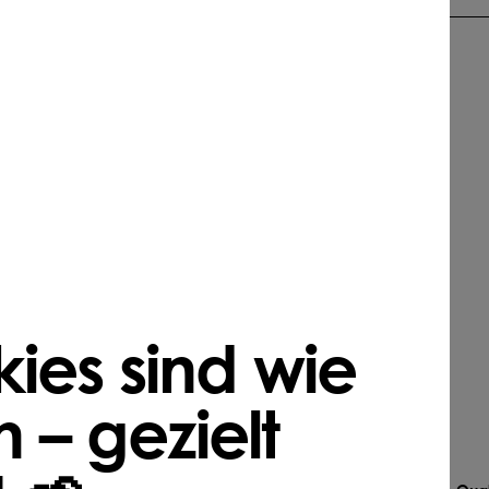
r
se
PFLEGEN
ies sind wie
ay Handstreuer 3400
Rasenrechen
54 €
37,26 €
 – gezielt
onomisches Design
robuste Zinken
stellbare Mengenkontrolle
holzstiel inklusive