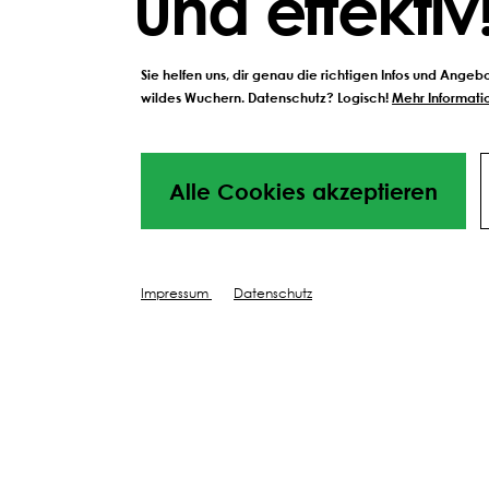
und effektiv
prä
wasserspeichernd
Sie helfen uns, dir genau die richtigen Infos und Ange
ZUM PRODUKT
wildes Wuchern. Datenschutz? Logisch!
Mehr Informatio
Düngen dei
Alle Cookies akzeptieren
Blumenwie
Impressum
Datenschutz
PFLEGEN
FRÜHLING
WINTER
PFLEGEN
Bodenanalyse Professional –
Quarzs
umfassende
Nährstoffkontrolle für
0,77 € 
anspruchsvolle Kulturen