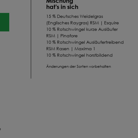
Mischung
hat's in sich
15 % Deutsches Weidelgras
(Englisches Raygras) RSM | Esquire
10 % Rotschwingel kurze Ausläufer
RSM | Pinafore
10 % Rotschwingel Ausläufertreibend
RSM Rasen | Maxima 1
10 % Rotschwingel horstbildend
Rasen RSM | Wagner 1
Änderungen der Sorten vorbehalten
55 % Härtlicher Schwingel (Schaf-
Schwingel) | Borvina
e