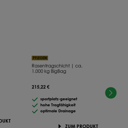
%
%
%
PFLEGEN
DÜN
Rasentragschicht | ca.
Bode
1.000 kg BigBag
Ab
215,22 €
sportplatz-geeignet
hohe Tragfähigkeit
optimale Drainage
DUKT
ZUM PRODUKT