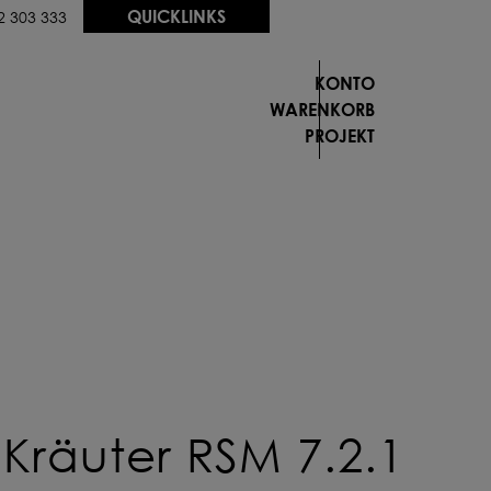
QUICKLINKS
2 303 333
KONTO
WARENKORB
PROJEKT
e Saat-
e Saat-
chung
chung
igurieren
igurieren
OM PROFI
 FÜR DICH
OM PROFI
Kräuter RSM 7.2.1
 FÜR DICH
NFIGURIEREN