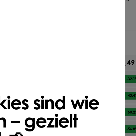
lautet
25 gr/m² | 25 kg/1.000 m² | 250 kg/ha
Darfs etwas mehr sein?
22,49
Ab
1
kg
15,28 €
Ab
2
kg
-32.1
ies sind wie
12,95 €
Ab
3
kg
-42.4
 – gezielt
11,20 €
Ab
5
kg
-50.2
9,71 €
Ab
10
kg
-56.8