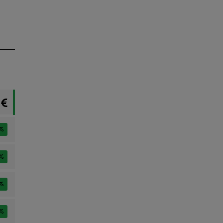
 €
%
%
%
%