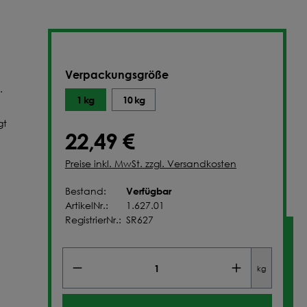
NFIGURIEREN
Verpackungsgröße
.
1 kg
10 kg
gt
22,49 €
Preise inkl. MwSt. zzgl. Versandkosten
Verfügbar
Bestand:
ArtikelNr.:
1.627.01
RegistrierNr.:
SR627
kg