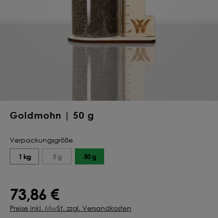
Deine Saat-
Mischung
konfigurieren
QUALITÄT VOM PROFI
INDIVIDUELL FÜR DICH
JETZT KONFIGURIEREN
Goldmohn | 50 g
Verpackungsgröße
1 kg
5 g
50 g
73,86 €
Preise inkl. MwSt. zzgl. Versandkosten