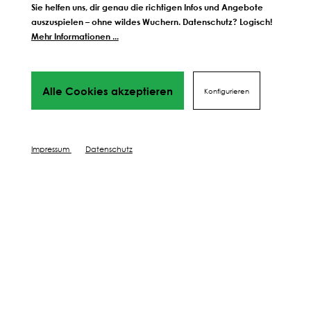
Sie helfen uns, dir genau die richtigen Infos und Angebote
auszuspielen – ohne wildes Wuchern. Datenschutz? Logisch!
Mehr Informationen ...
Weitere Schritte zum
perfekten Ergebnis
Alle Cookies akzeptieren
Konfigurieren
Wir führen dich Schritt für Schritt durch alles Phasen
bis hin
zu deinem perfekten Ergebnis, von Profis mit Tipps,
Videos
Impressum
Datenschutz
und vielen Mehr! Weiter geht's!
DÜNGEN
SCHÜTZEN
PFLEGEN