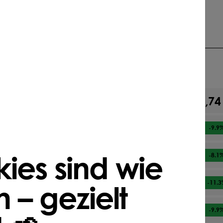
lautet
3 gr/m² | 3 kg/1.000 m² | 30 kg/ha
Darfs etwas mehr sein?
77,74
Ab
1
Sack
70,04 €
Ab
2
Sack
-9.9
ies sind wie
71,48 €
Ab
3
Sack
-8.1
 – gezielt
68,94 €
Ab
4
Sack
-11.3
70,02 €
Ab
5
Sack
-9.9