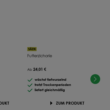
SÄEN
PFL
Futterzichorie
Cres
Kle
24,01 €
Ab
101,
wächst tiefwurzelnd
trotzt Trockenperioden
liefert gleichmäßig
DUKT
ZUM PRODUKT