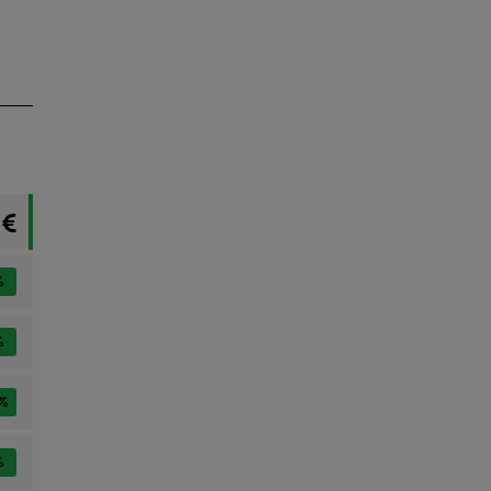
 €
%
%
%
%