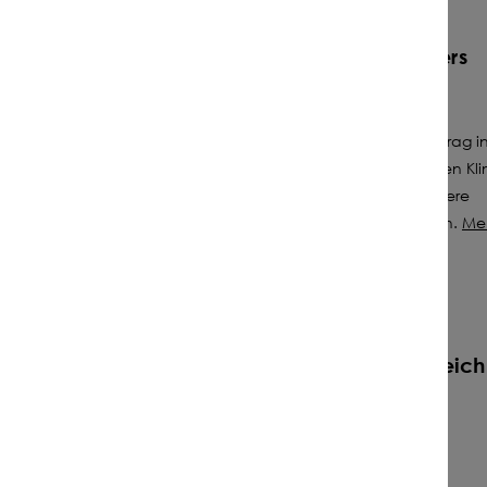
JETZT KO
Was unsere Mischung besonders
macht
Wenn es schnell gehen muss, fackelt diese
Mischung nicht lange: Massig viel Futterertrag i
kürzester Zeit, und das bei unterschiedlichen Kl
und Bodenbedingungen – das schafft unsere
r
einjährige Kleegrasmischung in allen Lagen.
Me
erfahren
schneller und massig viel
Futterertrag
protein- und damit energiereich
geeignet für Folgeschnitt im
Frühjahr
Mehr anzeigen