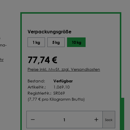
NFIGURIEREN
Verpackungsgröße
n
1 kg
5 kg
10 kg
ima-
77,74 €
hr
Preise inkl. MwSt. zzgl. Versandkosten
Verfügbar
Bestand:
ArtikelNr.:
1.069.10
RegistrierNr.:
SR069
(
7,77 €
pro Kilogramm Brutto)
Sack