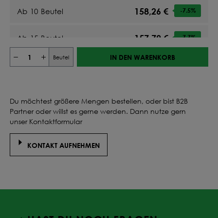
158,26 €
Ab
10
Beutel
-7.5
%
157,79 €
Ab
15
Beutel
-7.7
%
IN DEN WARENKORB
Beutel
157,50 €
Ab
20
Beutel
-7.9
%
157,82 €
Ab
25
Beutel
-7.7
%
Du möchtest größere Mengen bestellen, oder bist B2B
Partner oder willst es gerne werden. Dann nutze gern
157,64 €
Ab
30
Beutel
-7.8
%
unser Kontaktformular
157,50 €
KONTAKT AUFNEHMEN
Ab
35
Beutel
-7.9
%
157,39 €
Ab
40
Beutel
-8
%
157,57 €
Ab
45
Beutel
-7.9
%