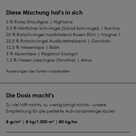
Diese Mischung hat's in sich
5 % Rotes Straußgras | Highland
2.5 % Härtlicher Schwingel (Schaf-Schwingel) | Borvina
20 % Rotschwingel horstbildend Rasen RSM | Wagner 1
22.5 % Rotschwingel Ausläufertreibend | Gondolin
12.5 % Wiesenrispe | Balin
5 % Alpenrispe | Regional Saatgut
7.5 % Wiesen-Lieschgras (Timothe) | Alma
15 % Deutsches Weidelgras (Englisches Raygras) | 2n
Änderungen der Sorten vorbehalten
früh | Belida
7.5 % Weißklee kleinblättrig | Rivendel
2.5 % Hornklee | Leo
Die Dosis macht's
Zu viel hilft nichts, zu wenig bringt nichts - unsere
Empfehlung für die perfekte Aufwandsmenge lautet
8 gr/m² | 8 kg/1.000 m² | 80 kg/ha