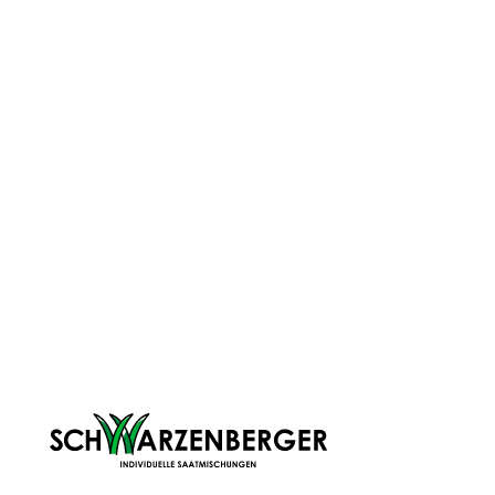
ORIGINALE HANDWERKSMISCHUNG
AUS TIROL
Alle unsere Mischungen werden von uns persönlich seit
jeher an unserem Standort in Völs in Tirol hergestellt.
Deshalb wissen wir auch ganz genau, wie unsere
Mischungen zusammengestellt sind - und wir wissen auch,
woher ihre einzelnen Bestandteile kommen. Warum wir
nach wir vor auf persönliche und regionale Handarbeit
setzen?
Wissen, Tipps und mehr:
Mit unseren Know How