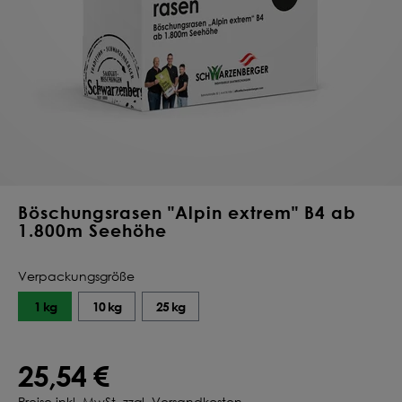
Deine Saat-
Mischung
konfigurieren
QUALITÄT VOM PROFI
INDIVIDUELL FÜR DICH
JETZT KONFIGURIEREN
Böschungsrasen "Alpin extrem" B4 ab
1.800m Seehöhe
Verpackungsgröße
1 kg
10 kg
25 kg
25,54 €
Preise inkl. MwSt. zzgl. Versandkosten