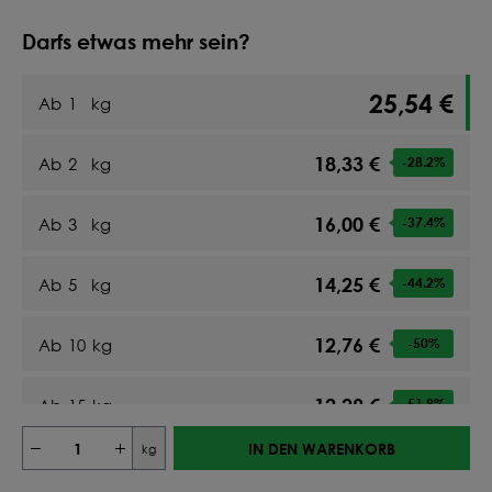
Darfs etwas mehr sein?
25,54 €
Ab
1
kg
18,33 €
Ab
2
kg
-28.2
%
16,00 €
Ab
3
kg
-37.4
%
14,25 €
Ab
5
kg
-44.2
%
12,76 €
Ab
10
kg
-50
%
12,29 €
Ab
15
kg
-51.9
%
IN DEN WARENKORB
kg
12,00 €
Ab
20
kg
-53
%