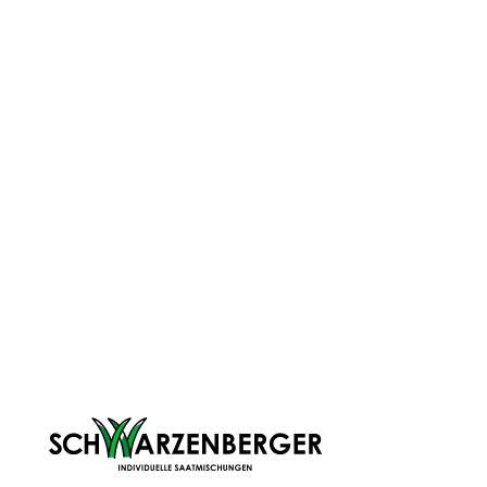
Partnern ist unser Antrieb und zugleich auch die Grundlage
unseres Tuns - das uns im Übrigen mit Stolz und Freude
erfüllt. Deshalb steht für uns Qualität stets an erster Stelle,
sowohl bei unseren Produkten als auch in unserem
umfangreichen und persönlichen Service