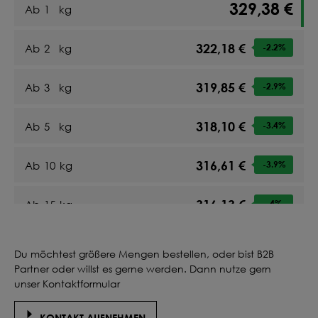
329,38 €
Ab
1
kg
322,18 €
Ab
2
kg
-2.2
%
319,85 €
Ab
3
kg
-2.9
%
318,10 €
Ab
5
kg
-3.4
%
316,61 €
Ab
10
kg
-3.9
%
316,13 €
Ab
15
kg
-4
%
315,84 €
Ab
20
kg
-4.1
%
Du möchtest größere Mengen bestellen, oder bist B2B
Partner oder willst es gerne werden. Dann nutze gern
316,16 €
Ab
25
kg
-4
%
unser Kontaktformular
KONTAKT AUFNEHMEN