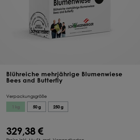
Deine Saat-
Mischung
konfigurieren
QUALITÄT VOM PROFI
INDIVIDUELL FÜR DICH
JETZT KONFIGURIEREN
Blühreiche mehrjährige Blumenwiese
Bees and Butterfly
Verpackungsgröße
1 kg
50 g
250 g
329,38 €
Preise inkl. MwSt. zzgl. Versandkosten