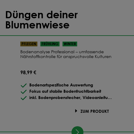
Düngen deiner
Blumenwiese
PFLEGEN
FRÜHLING
WINTER
Bodenanalyse Professional – umfassende
Nährstoffkontrolle für anspruchsvolle Kulturen
98,99 €
Bodenartspezifische Auswertung
Fokus auf stabile Bodenfruchtbarkeit
inkl. Bodenprobenstecher, Videoanleitung
& etikettiertem Versandkarton zur
Einsendung der Probe
ZUM PRODUKT