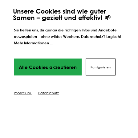
ORIGINALE HANDWERKSMISCHUNG
Unsere Cookies sind wie guter
AUS TIROL
Samen – gezielt und effektiv! 🌱
Sie helfen uns, dir genau die richtigen Infos und Angebote
Alle unsere Mischungen werden von uns persönlich seit
auszuspielen – ohne wildes Wuchern. Datenschutz? Logisch!
jeher an unserem Standort in Völs in Tirol hergestellt.
Mehr Informationen ...
Deshalb wissen wir auch ganz genau, wie unsere
Mischungen zusammengestellt sind - und wir wissen auch,
woher ihre einzelnen Bestandteile kommen. Warum wir
nach wir vor auf persönliche und regionale Handarbeit
Alle Cookies akzeptieren
Konfigurieren
setzen?
Impressum
Datenschutz
Wissen, Tipps und mehr:
Mit unseren Know How
funktionierts!