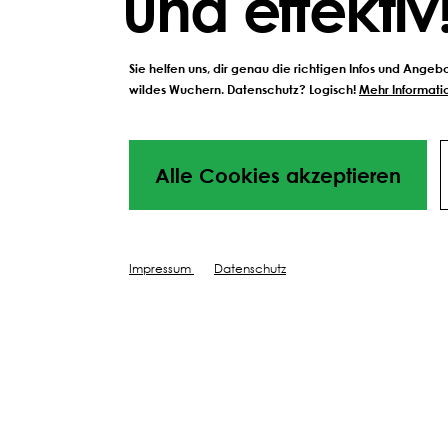
und effektiv
Übergänge bei Eingän
Das klingt simpel – und gen
Sie helfen uns, dir genau die richtigen Infos und Ange
wildes Wuchern. Datenschutz? Logisch!
Mehr Informatio
Unkräutern deutlich weniger
Alle Cookies akzeptieren
Impressum
Datenschutz