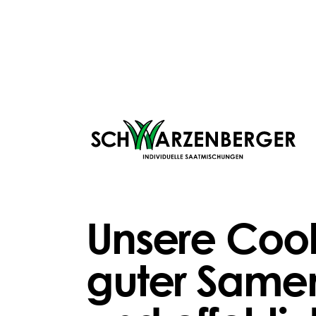
Unsere Cook
Besonders anfällig sind:
lückige Grasnarben
guter Samen
überweidete Lieblings
feuchte oder verdichte
Randbereiche entlang