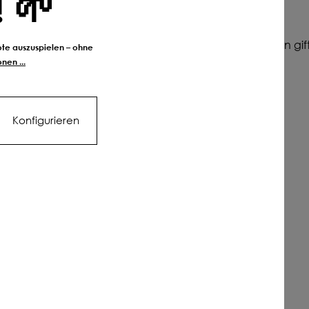
! 🌱
gen und Tränken
au dort liegt oft die Lösung. Denn stabile Flächen lassen gi
bote auszuspielen – ohne
nen ...
 Platz.
Konfigurieren