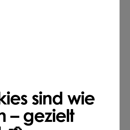
ies sind wie
 – gezielt
plätze
te Stellen
 von Zäunen