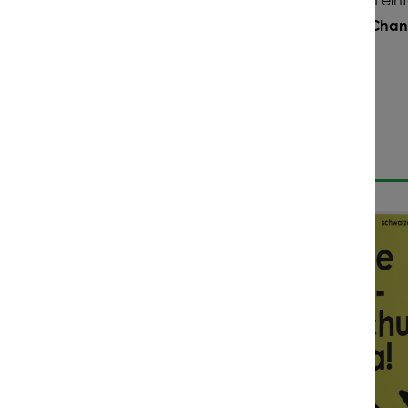
dend ist, wie früh du reagierst und ob die Fläche die Ch
STABILE
STEM
u. Wichtig ist dabei:
n