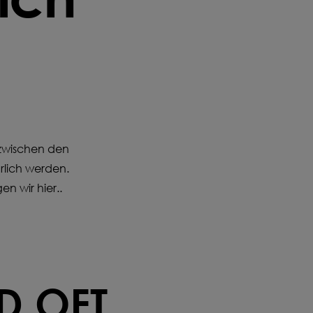
NFIGURIEREN
 zwischen den
rlich werden.
n wir hier..
D OFT