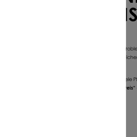
S LETZTE WARN
 WEIDE
u den bekanntesten giftigen Pflanzen für Pferde. Das Proble
aloide. Diese Stoffe können die Leber schädigen – schleich
, wenn Jakobskreuzkraut im Heu landet. Frisch meiden viele 
Getrocknet verschwindet dieser natürliche „Warnhinweis“ al
skreuzkraut so problematisch:
ich im Körper an
gere Zeit reichen bereits aus
ft erst spät