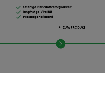
sofortige Nährstoffverfügbarkeit
langfristige Vitalität
stressregenerierend
ZUM PRODUKT
Schritt für Schritt zum Erfolg:
So funktionierts