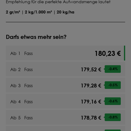
Empfehlung für die perfekte Aufwandsmenge lautet
2 gr/m² | 2 kg/1.000 m² | 20 kg/ha
Darfs etwas mehr sein?
180,23 €
Ab
1
Fass
179,52 €
Ab
2
Fass
-0.4
%
179,28 €
Ab
3
Fass
-0.5
%
179,16 €
Ab
4
Fass
-0.6
%
178,78 €
Ab
5
Fass
-0.8
%