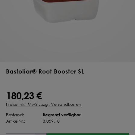
Deine Saat-
Mischung
konfigurieren
QUALITÄT VOM PROFI
INDIVIDUELL FÜR DICH
JETZT KONFIGURIEREN
Basfoliar® Root Booster SL
180,23 €
Preise inkl. MwSt. zzgl. Versandkosten
Begrenzt verfügbar
Bestand:
ArtikelNr.:
3.059.10